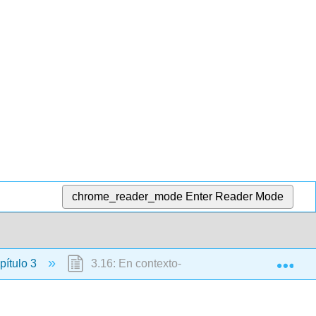
chrome_reader_mode
Enter Reader Mode
Exp
ítulo 3
3.16: En contexto- El verbo tener