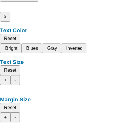
x
Text Color
Reset
Bright
Blues
Gray
Inverted
Text Size
Reset
+
-
Margin Size
Reset
+
-