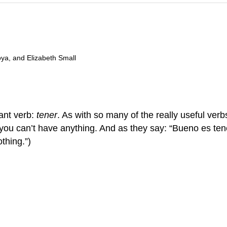
oya, and Elizabeth Small
tant verb:
tener
. As with so many of the really useful verb
 you can’t have anything. And as they say: “Bueno es tener
thing.”)