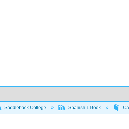
Saddleback College
Spanish 1 Book
Cap