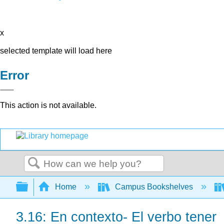
x
selected template will load here
Error
This action is not available.
Search
Expand/collapse global hierarchy
Home
Campus Bookshelves
3.16: En contexto- El verbo tener