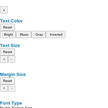
x
Text Color
Reset
Bright
Blues
Gray
Inverted
Text Size
Reset
+
-
Margin Size
Reset
+
-
Font Type
Enable Dyslexic Font