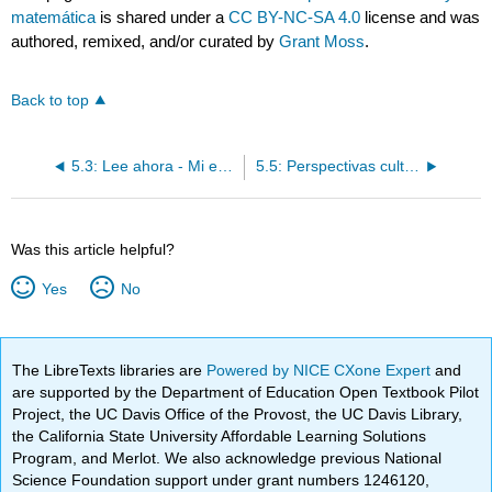
matemática
is shared under a
CC BY-NC-SA 4.0
license and was
authored, remixed, and/or curated by
Grant Moss
.
Back to top
5.3: Lee ahora - Mi experiencia científica y matemática
5.5: Perspectivas culturales ahora - Mi experiencia científica y matemática
Was this article helpful?
Yes
No
The LibreTexts libraries are
Powered by NICE CXone Expert
and
are supported by the Department of Education Open Textbook Pilot
Project, the UC Davis Office of the Provost, the UC Davis Library,
the California State University Affordable Learning Solutions
Program, and Merlot. We also acknowledge previous National
Science Foundation support under grant numbers 1246120,