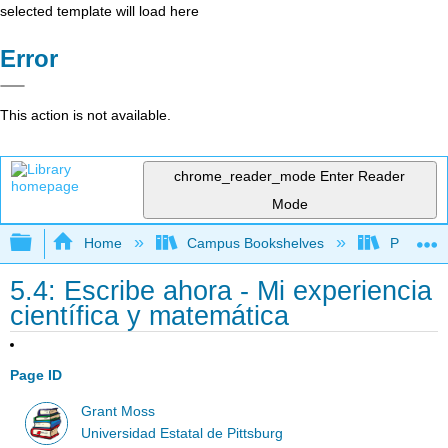
selected template will load here
Error
This action is not available.
chrome_reader_mode
Enter Reader
Mode
Expand/collapse global hierarchy
Home
Campus Bookshelves
Pittsburg
5.4: Escribe ahora - Mi experiencia
científica y matemática
Page ID
Grant Moss
Universidad Estatal de Pittsburg