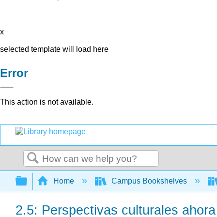
x
selected template will load here
Error
This action is not available.
Search
Expand/collapse global hierarchy
Home
Campus Bookshelves
2.5: Perspectivas culturales ahora 