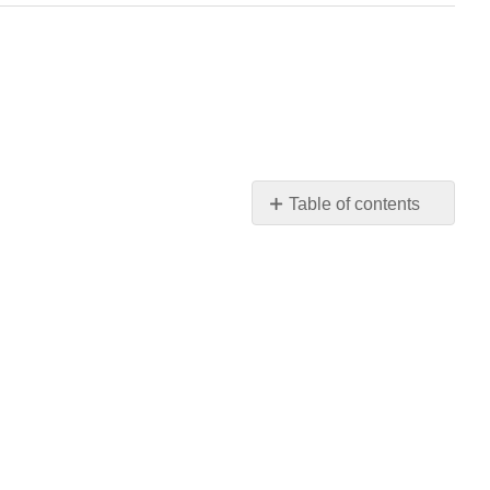
Table of contents
ATRIBUCIONCES
DE
LOS
ENLACES