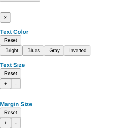
x
Text Color
Reset
Bright
Blues
Gray
Inverted
Text Size
Reset
+
-
Margin Size
Reset
+
-