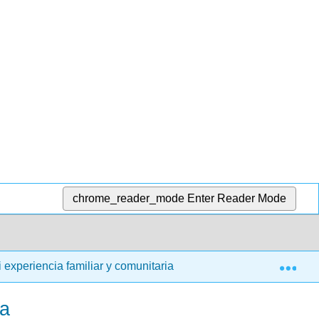
chrome_reader_mode
Enter Reader Mode
Exp
 experiencia familiar y comunitaria
2.5: Perspectivas 
ia