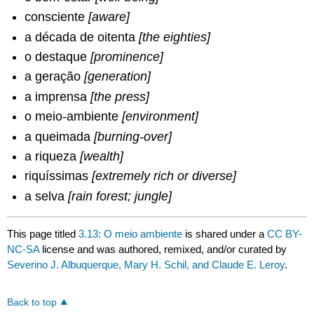
consciente
[aware]
a década de oitenta
[the eighties]
o destaque
[prominence]
a geração
[generation]
a imprensa
[the press]
o meio-ambiente
[environment]
a queimada
[burning-over]
a riqueza
[wealth]
riquíssimas
[extremely rich or diverse]
a selva
[rain forest; jungle]
This page titled
3.13: O meio ambiente
is shared under a
CC BY-
NC-SA
license and was authored, remixed, and/or curated by
Severino J. Albuquerque, Mary H. Schil, and Claude E. Leroy
.
Back to top