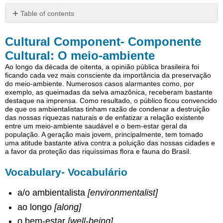
Table of contents
Cultural
Component-
Cultural Component- Componente
Componente
Cultural: O meio-ambiente
Cultural:
Ao longo da década de oitenta, a opinião pública brasileira foi
O
ficando cada vez mais consciente da importância da preservação
meio-
do meio-ambiente. Numerosos casos alarmantes como, por
ambiente
exemplo, as queimadas da selva amazônica, receberam bastante
destaque na imprensa. Como resultado, o público ficou convencido
Vocabulary-
de que os ambientalistas tinham razão de condenar a destruição
Vocabulário
das nossas riquezas naturais e de enfatizar a relação existente
entre um meio-ambiente saudável e o bem-estar geral da
população. A geração mais jovem, principalmente, tem tomado
uma atitude bastante ativa contra a poluição das nossas cidades e
a favor da proteção das riquíssimas flora e fauna do Brasil.
Vocabulary- Vocabulário
a/o ambientalista
[environmentalist]
ao longo
[along]
o bem-estar
[well-being]