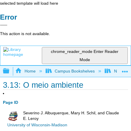
selected template will load here
Error
This action is not available.
chrome_reader_mode
Enter Reader
Mode
Expand/collapse global hierarchy
Home
Campus Bookshelves
New Mexi
3.13: O meio ambiente
Page ID
Severino J. Albuquerque, Mary H. Schil, and Claude
E. Leroy
University of Wisconsin-Madison