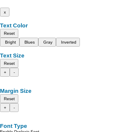
x
Text Color
Reset
Bright
Blues
Gray
Inverted
Text Size
Reset
+
-
Margin Size
Reset
+
-
Font Type
Enable Dyslexic Font