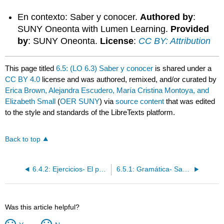
En contexto: Saber y conocer.
Authored by
:
SUNY Oneonta with Lumen Learning.
Provided
by
: SUNY Oneonta.
License
:
CC BY: Attribution
This page titled
6.5: (LO 6.3) Saber y conocer
is shared under a
CC BY 4.0
license and was authored, remixed, and/or curated by
Erica Brown, Alejandra Escudero, María Cristina Montoya, and
Elizabeth Small
(
OER SUNY
) via
source content
that was edited
to the style and standards of the LibreTexts platform.
Back to top
6.4.2: Ejercicios- El presente progresivo
6.5.1: Gramática- Saber y conocer
Was this article helpful?