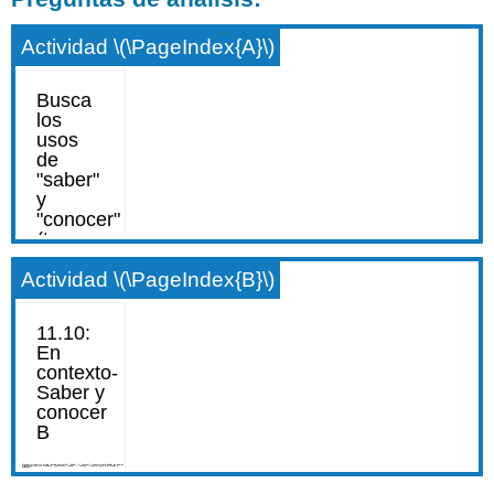
Actividad \(\PageIndex{A}\)
Actividad \(\PageIndex{B}\)