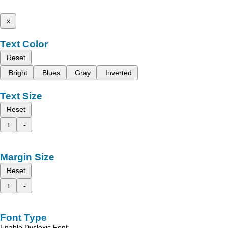
x
Text Color
Reset
Bright
Blues
Gray
Inverted
Text Size
Reset
+
-
Margin Size
Reset
+
-
Font Type
Enable Dyslexic Font