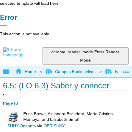
selected template will load here
Error
This action is not available.
chrome_reader_mode
Enter Reader
Mode
Expand/collapse global hierarchy
Home
Campus Bookshelves
Ivy Tech
6.5: (LO 6.3) Saber y conocer
Page ID
Erica Brown, Alejandra Escudero, María Cristina
Montoya, and Elizabeth Small
SUNY Oneonta
via
OER SUNY