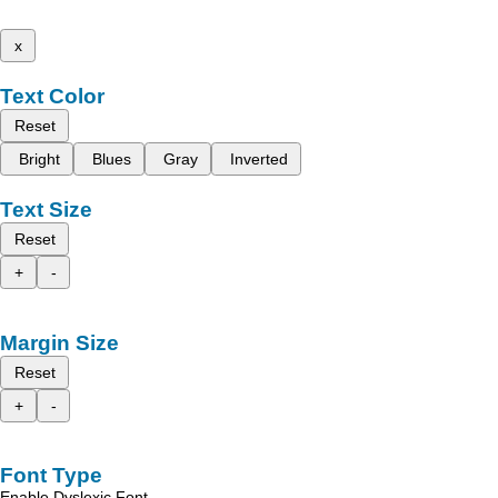
x
Text Color
Reset
Bright
Blues
Gray
Inverted
Text Size
Reset
+
-
Margin Size
Reset
+
-
Font Type
Enable Dyslexic Font