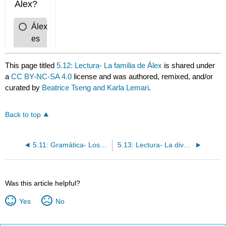
This page titled
5.12: Lectura- La familia de Álex
is shared under
a
CC BY-NC-SA 4.0
license and was authored, remixed, and/or
curated by
Beatrice Tseng and Karla Lemari
.
Back to top
5.11: Gramática- Los verbos con cambio de raíz (o-ue)
5.13: Lectura- La diversidad en las familias
Was this article helpful?
Yes
No