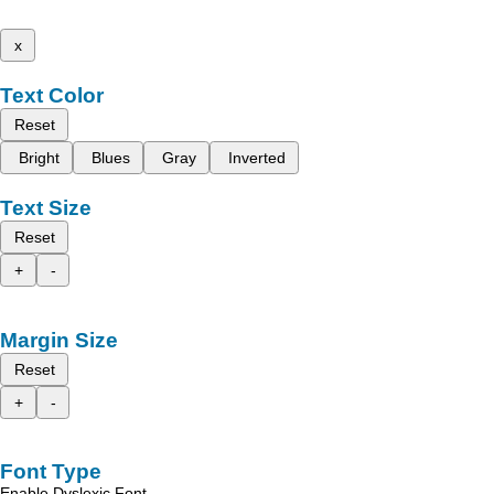
x
Text Color
Reset
Bright
Blues
Gray
Inverted
Text Size
Reset
+
-
Margin Size
Reset
+
-
Font Type
Enable Dyslexic Font