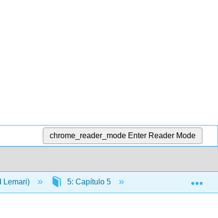
chrome_reader_mode
Enter Reader Mode
Exp
d Lemari)
5: Capítulo 5
5.10: Gramática- Los