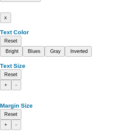
x
Text Color
Reset
Bright
Blues
Gray
Inverted
Text Size
Reset
+
-
Margin Size
Reset
+
-