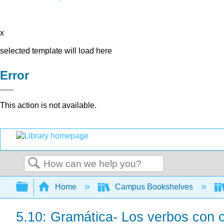
x
selected template will load here
Error
This action is not available.
Search
Expand/collapse global hierarchy
Home
Campus Bookshelves
5.10: Gramática- Los verbos con c