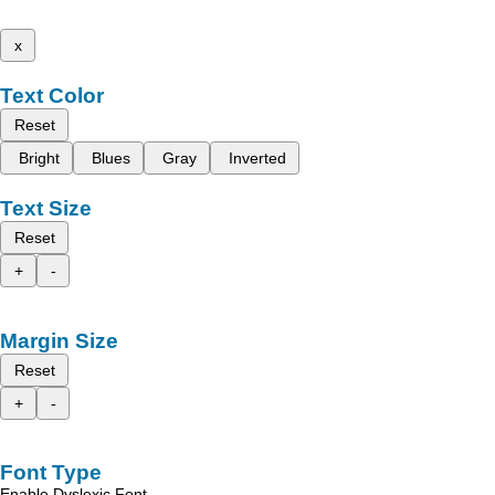
x
Text Color
Reset
Bright
Blues
Gray
Inverted
Text Size
Reset
+
-
Margin Size
Reset
+
-
Font Type
Enable Dyslexic Font