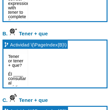
B.
Tener + que
Actividad \(\PageIndex{B}\)
C.
Tener + que