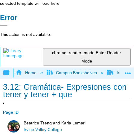
selected template will load here
Error
This action is not available.
chrome_reader_mode
Enter Reader
Mode
Expand/collapse global hierarchy
Home
Campus Bookshelves
Irvine Va
3.12: Gramática- Expresiones con
tener y tener + que
Page ID
Beatrice Tseng and Karla Lemari
Irvine Valley College