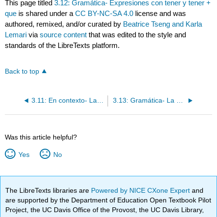
This page titled
3.12: Gramática- Expresiones con tener y tener +
que
is shared under a
CC BY-NC-SA 4.0
license and was
authored, remixed, and/or curated by
Beatrice Tseng and Karla
Lemari
via
source content
that was edited to the style and
standards of the LibreTexts platform.
Back to top
3.11: En contexto- Las expresiones con tener
3.13: Gramática- La conjugación de los verbos regulares en -ar
Was this article helpful?
Yes
No
The LibreTexts libraries are
Powered by NICE CXone Expert
and
are supported by the Department of Education Open Textbook Pilot
Project, the UC Davis Office of the Provost, the UC Davis Library,