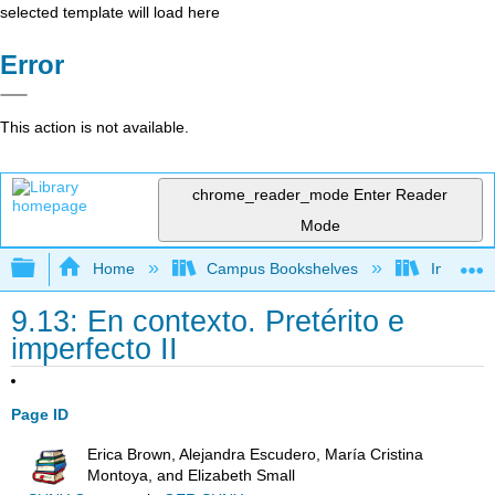
selected template will load here
Error
This action is not available.
chrome_reader_mode
Enter Reader
Mode
Expand/collapse global hierarchy
Home
Campus Bookshelves
Imperial 
9.13: En contexto. Pretérito e
imperfecto II
Page ID
Erica Brown, Alejandra Escudero, María Cristina
Montoya, and Elizabeth Small