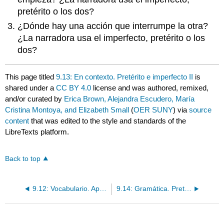
pretérito o los dos?
¿Dónde hay una acción que interrumpe la otra?
¿La narradora usa el imperfecto, pretérito o los
dos?
This page titled
9.13: En contexto. Pretérito e imperfecto II
is
shared under a
CC BY 4.0
license and was authored, remixed,
and/or curated by
Erica Brown, Alejandra Escudero, María
Cristina Montoya, and Elizabeth Small
(
OER SUNY
) via
source
content
that was edited to the style and standards of the
LibreTexts platform.
Back to top
9.12: Vocabulario. Aprendamos sobre las comidas y las expectativas en un restaurante
9.14: Gramática. Pretérito e Imperfecto II