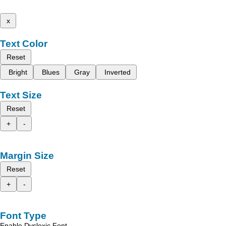
x
Text Color
Reset
Bright
Blues
Gray
Inverted
Text Size
Reset
+
-
Margin Size
Reset
+
-
Font Type
Enable Dyslexic Font