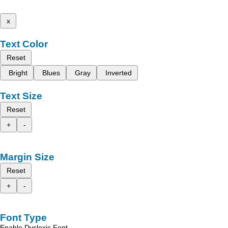
x
Text Color
Reset
Bright
Blues
Gray
Inverted
Text Size
Reset
+
-
Margin Size
Reset
+
-
Font Type
Enable Dyslexic Font