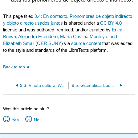
This page titled
9.4: En contexto. Pronombres de objeto indirecto
y objeto directo usados juntos
is shared under a
CC BY 4.0
license and was authored, remixed, and/or curated by
Erica
Brown, Alejandra Escudero, María Cristina Montoya, and
Elizabeth Small
(
OER SUNY
) via
source content
that was edited
to the style and standards of the LibreTexts platform.
Back to top
9.3: Viñeta cultural Why It Matters- ¿Cuál es tu comida favorita?
9.5: Gramática. Los pronombres de objeto indirecto y objeto directo usados juntos
Was this article helpful?
Yes
No