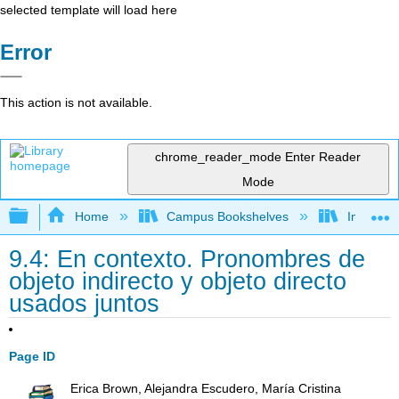
selected template will load here
Error
This action is not available.
chrome_reader_mode
Enter Reader
Mode
Expand/collapse global hierarchy
Home
Campus Bookshelves
Imperial 
9.4: En contexto. Pronombres de
objeto indirecto y objeto directo
usados juntos
Page ID
Erica Brown, Alejandra Escudero, María Cristina