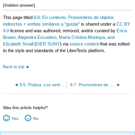
[/hidden-answer]
This page titled
8.6: En contexto. Pronombres de objetos
indirectos + verbos similares a “gustar”
is shared under a
CC BY
4.0
license and was authored, remixed, and/or curated by
Erica
Brown, Alejandra Escudero, María Cristina Montoya, and
Elizabeth Small
(
OER SUNY
) via
source content
that was edited
to the style and standards of the LibreTexts platform.
Back to top
8.5: Prática. Los verbos reflexivos
8.7: Pronombres de objetos indirectos y verbos como “gustar”
Was this article helpful?
Yes
No