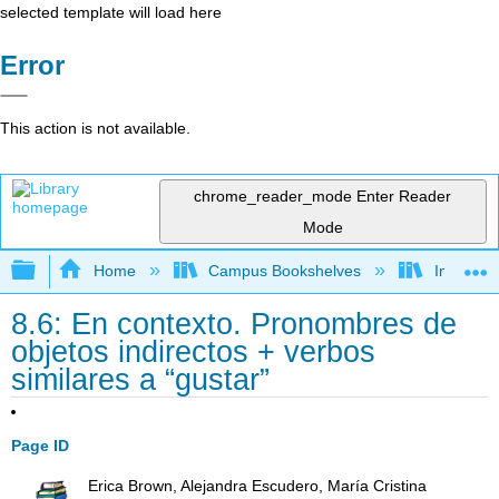
selected template will load here
Error
This action is not available.
chrome_reader_mode
Enter Reader
Mode
Expand/collapse global hierarchy
Home
Campus Bookshelves
Imperial 
8.6: En contexto. Pronombres de
objetos indirectos + verbos
similares a “gustar”
Page ID
Erica Brown, Alejandra Escudero, María Cristina