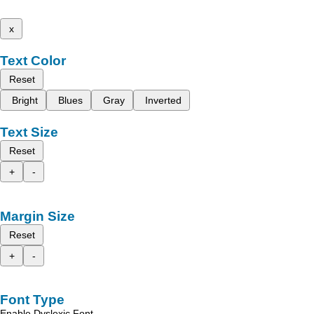
x
Text Color
Reset
Bright
Blues
Gray
Inverted
Text Size
Reset
+
-
Margin Size
Reset
+
-
Font Type
Enable Dyslexic Font