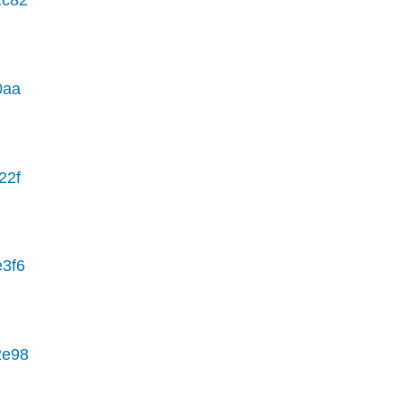
1c82
0aa
22f
e3f6
2e98