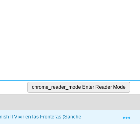
chrome_reader_mode
Enter Reader Mode
Exp
ish II Vivir en las Fronteras (Sanchez-Dominguez)
C