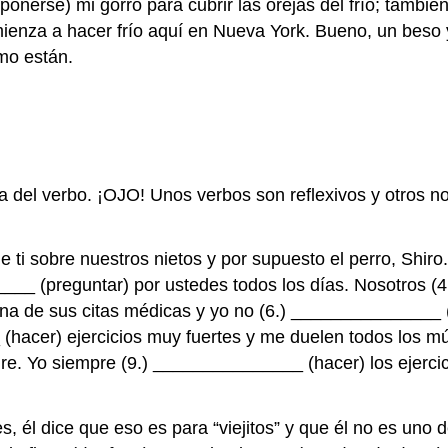
nerse) mi gorro para cubrir las orejas del frío; tambié
nza a hacer frío aquí en Nueva York. Bueno, un beso y
mo están.
a del verbo. ¡OJO! Unos verbos son reflexivos y otros no
 ti sobre nuestros nietos y por supuesto el perro, Shi
____ (preguntar) por ustedes todos los días. Nosotros (
 de sus citas médicas y yo no (6.) _______________ (fa
hacer) ejercicios muy fuertes y me duelen todos los mú
ngre. Yo siempre (9.) _______________ (hacer) los ejerci
abes, él dice que eso es para “viejitos” y que él no es un