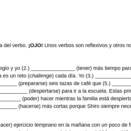
a del verbo.
¡OJO!
Unos verbos son reflexivos y otros n
egio y yo (2.) _______________ (tener) más tiempo para 
 es un reto (
challenge
) cada día. Yo (3.) ___________
______ (prepararse) seis tazas de café que (5.) ______
_________ (despertarse) para ir a la escuela. Estas pri
_________ (poder) hacer mientras la familia está despiert
_____ (hacerse) más cortas porque Shiro siempre necesi
er) ejercicio temprano en la mañana con un poco de fr