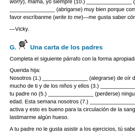
worry
), mamá, yo siempre (10.) _______________ (po
_______________ (abrigarse) muy bien porque comie
favor escríbanme (
write to me
)—me gusta saber có
—Vicky.
G.
Una carta de los padres
Completa el siguiente párrafo con la forma apropiad
Querida hija:
Nosotros (1.) _______________ (alegrarse) de oír de
mucho de ti y de los niños y ellos (3.) ___________
tu padre no (5.) _______________ (perderse) ninguna
edad. Esta semana nosotros (7.) _______________ (
activa y esto es bueno para la circulación de la sa
lastimarme algún hueso.
A tu padre no le gusta asistir a los ejercicios, tú s