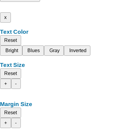
x
Text Color
Reset
Bright
Blues
Gray
Inverted
Text Size
Reset
+
-
Margin Size
Reset
+
-