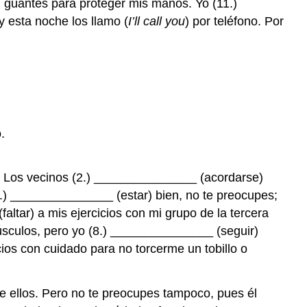
n guantes para proteger mis manos. Yo (11.)
 esta noche los llamo (
I’ll call you
) por teléfono. Por
.
ro. Los vecinos (2.) _______________ (acordarse)
4.) _______________ (estar) bien, no te preocupes;
ltar) a mis ejercicios con mi grupo de la tercera
sculos, pero yo (8.) _______________ (seguir)
cios con cuidado para no torcerme un tobillo o
o de ellos. Pero no te preocupes tampoco, pues él