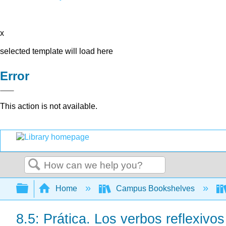
x
selected template will load here
Error
This action is not available.
Search
Expand/collapse global hierarchy
Home
Campus Bookshelves
8.5: Prática. Los verbos reflexivos