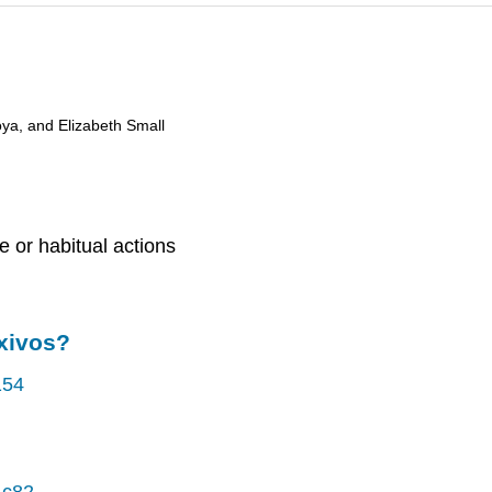
oya, and Elizabeth Small
e or habitual actions
xivos?
154