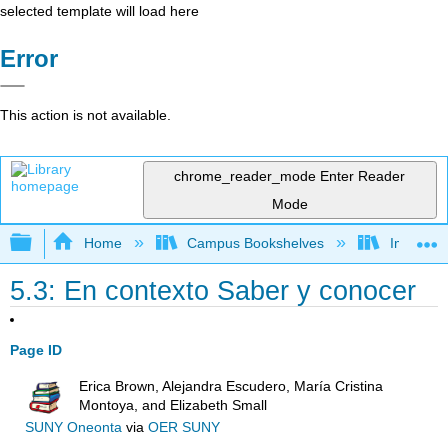
selected template will load here
Error
This action is not available.
chrome_reader_mode
Enter Reader
Mode
Expand/collapse global hierarchy
Home
Campus Bookshelves
Imperial 
5.3: En contexto Saber y conocer
Page ID
Erica Brown, Alejandra Escudero, María Cristina
Montoya, and Elizabeth Small
SUNY Oneonta
via
OER SUNY