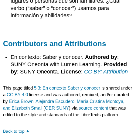
lugares o personas que son familiares. ¿Cuál
verbo (“saber” o “conocer”) usamos para
información y abilidades?
Contributors and Attributions
En contexto: Saber y conocer.
Authored by
:
SUNY Oneonta with Lumen Learning.
Provided
by
: SUNY Oneonta.
License
:
CC BY: Attribution
This page titled
5.3: En contexto Saber y conocer
is shared under
a
CC BY 4.0
license and was authored, remixed, and/or curated
by
Erica Brown, Alejandra Escudero, María Cristina Montoya,
and Elizabeth Small
(
OER SUNY
) via
source content
that was
edited to the style and standards of the LibreTexts platform.
Back to top