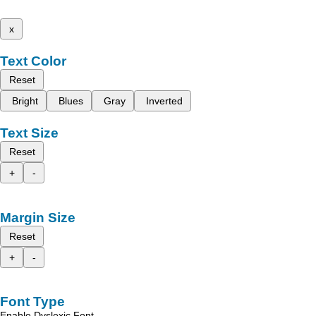
x
Text Color
Reset
Bright
Blues
Gray
Inverted
Text Size
Reset
+
-
Margin Size
Reset
+
-
Font Type
Enable Dyslexic Font