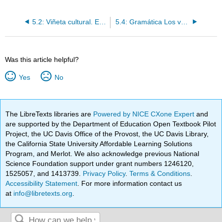
5.2: Viñeta cultural. El fútbol y el dominó
5.4: Gramática Los verbos saber y conocer
Was this article helpful?
Yes
No
The LibreTexts libraries are
Powered by NICE CXone Expert
and
are supported by the Department of Education Open Textbook Pilot
Project, the UC Davis Office of the Provost, the UC Davis Library,
the California State University Affordable Learning Solutions
Program, and Merlot. We also acknowledge previous National
Science Foundation support under grant numbers 1246120,
1525057, and 1413739.
Privacy Policy
.
Terms & Conditions
.
Accessibility Statement
. For more information contact us
at
info@libretexts.org
.