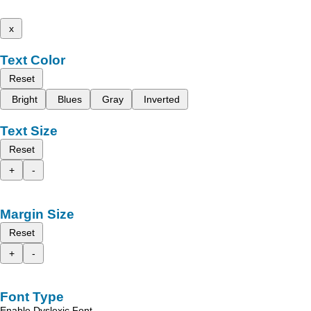
x
Text Color
Reset
Bright
Blues
Gray
Inverted
Text Size
Reset
+
-
Margin Size
Reset
+
-
Font Type
Enable Dyslexic Font