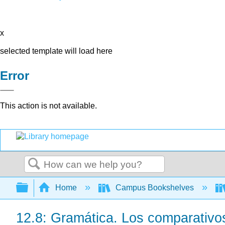
x
selected template will load here
Error
This action is not available.
Search
Expand/collapse global hierarchy
Home
Campus Bookshelves
12.8: Gramática. Los comparativo