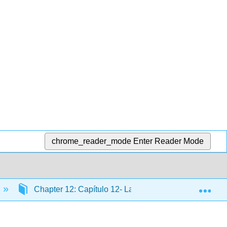
chrome_reader_mode
Enter Reader Mode
Exp
Chapter 12: Capítulo 12- La Inteligencia Artificial, ¿