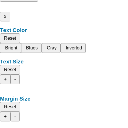
x
Text Color
Reset
Bright
Blues
Gray
Inverted
Text Size
Reset
+
-
Margin Size
Reset
+
-