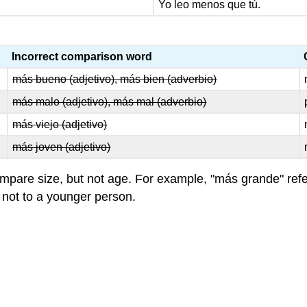
Yo leo menos que tú.
Incorrect comparison word
más bueno (adjetivo), más bien (adverbio)
más malo (adjetivo), más mal (adverbio)
más viejo (adjetivo)
más joven (adjetivo)
pare size, but not age. For example, "más grande" refer
 not to a younger person.