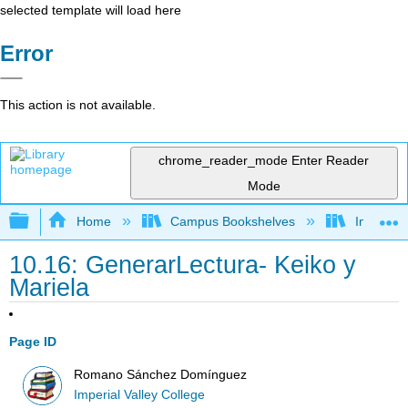
selected template will load here
Error
This action is not available.
chrome_reader_mode
Enter Reader
Mode
Expand/collapse global hierarchy
Home
Campus Bookshelves
Imperial 
10.16: GenerarLectura- Keiko y
Mariela
Page ID
Romano Sánchez Domínguez
Imperial Valley College