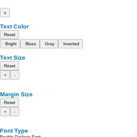
x
Text Color
Reset
Bright
Blues
Gray
Inverted
Text Size
Reset
+
-
Margin Size
Reset
+
-
Font Type
Enable Dyslexic Font