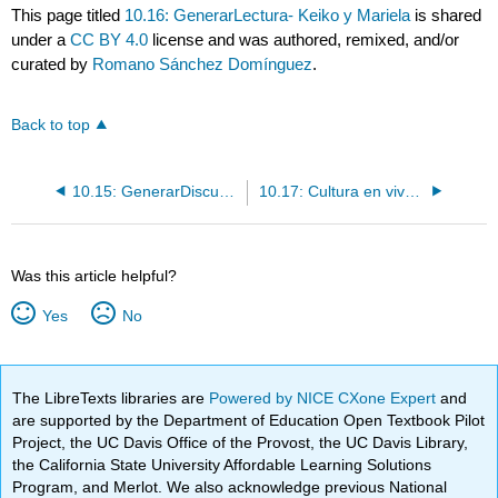
This page titled
10.16: GenerarLectura- Keiko y Mariela
is shared
under a
CC BY 4.0
license and was authored, remixed, and/or
curated by
Romano Sánchez Domínguez
.
Back to top
10.15: GenerarDiscusiónDiscussion- ¿Qué ropa te gusta?
10.17: Cultura en vivo. Guatemala
Was this article helpful?
Yes
No
The LibreTexts libraries are
Powered by NICE CXone Expert
and
are supported by the Department of Education Open Textbook Pilot
Project, the UC Davis Office of the Provost, the UC Davis Library,
the California State University Affordable Learning Solutions
Program, and Merlot. We also acknowledge previous National