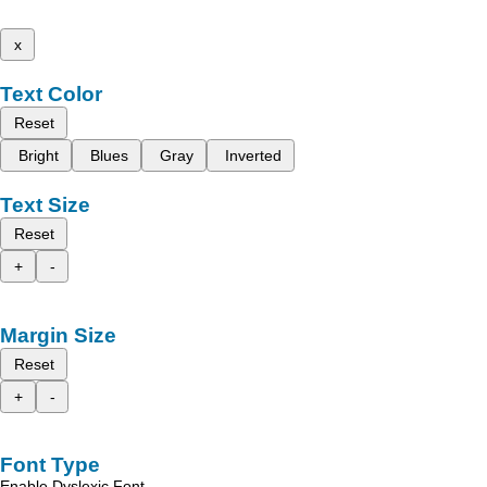
x
Text Color
Reset
Bright
Blues
Gray
Inverted
Text Size
Reset
+
-
Margin Size
Reset
+
-
Font Type
Enable Dyslexic Font