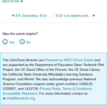
Back to top
8.8: Gramática. El pretérito con cambios de raíz
8.10: Los objetos indirectos y los pronombres de los objetos indirectos
Was this article helpful?
Yes
No
The LibreTexts libraries are
Powered by NICE CXone Expert
and
are supported by the Department of Education Open Textbook Pilot
Project, the UC Davis Office of the Provost, the UC Davis Library,
the California State University Affordable Learning Solutions
Program, and Merlot. We also acknowledge previous National
Science Foundation support under grant numbers 1246120,
1525057, and 1413739.
Privacy Policy
.
Terms & Conditions
.
Accessibility Statement
. For more information contact us
at
info@libretexts.org
.