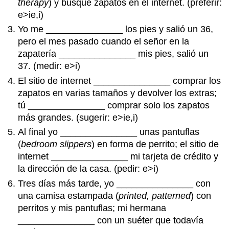
therapy
) y busqué zapatos en el internet. (preferir:
e>ie,i)
Yo me _______________ los pies y salió un 36,
pero el mes pasado cuando el señor en la
zapatería _______________ mis pies, salió un
37. (medir: e>i)
El sitio de internet _______________ comprar los
zapatos en varias tamaños y devolver los extras;
tú _______________ comprar solo los zapatos
más grandes. (sugerir: e>ie,i)
Al final yo _______________ unas pantuflas
(
bedroom slippers
) en forma de perrito; el sitio de
internet _______________ mi tarjeta de crédito y
la dirección de la casa. (pedir: e>i)
Tres días más tarde, yo _______________ con
una camisa estampada (
printed, patterned
) con
perritos y mis pantuflas; mi hermana
_______________ con un suéter que todavía