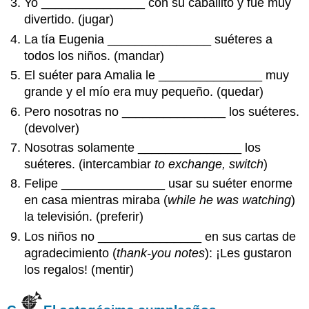
Yo _______________ con su caballito y fue muy
divertido. (jugar)
La tía Eugenia _______________ suéteres a
todos los niños. (mandar)
El suéter para Amalia le _______________ muy
grande y el mío era muy pequeño. (quedar)
Pero nosotras no _______________ los suéteres.
(devolver)
Nosotras solamente _______________ los
suéteres. (intercambiar
to exchange, switch
)
Felipe _______________ usar su suéter enorme
en casa mientras miraba (
while he was watching
)
la televisión. (preferir)
Los niños no _______________ en sus cartas de
agradecimiento (
thank-you notes
): ¡Les gustaron
los regalos! (mentir)