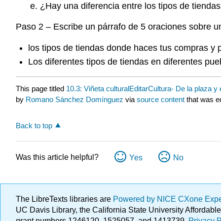
¿Hay una diferencia entre los tipos de tiend
Paso 2 – Escribe un párrafo de 5 oraciones sobre u
los tipos de tiendas donde haces tus compras y p
Los diferentes tipos de tiendas en diferentes pue
This page titled
10.3: Viñeta culturalEditarCultura- De la plaza 
by
Romano Sánchez Domínguez
via
source content
that was ed
Back to top
Was this article helpful?
Yes
No
The LibreTexts libraries are
Powered by NICE CXone Exp
UC Davis Library, the California State University Afforda
grant numbers 1246120, 1525057, and 1413739.
Privacy P