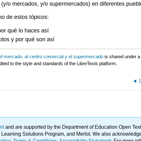
as (y/o mercados, y/o supermercados) en diferentes pue
no de estos tópicos:
or qué lo haces así
blos y por qué son así
y el mercado, al centro comercial y el supermercado
is shared under 
ited to the style and standards of the LibreTexts platform.
1
ert
and are supported by the Department of Education Open Textbo
ble Learning Solutions Program, and Merlot. We also acknowled
olicy
.
Terms & Conditions
.
Accessibility Statement
. For more in