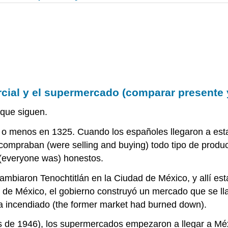
ercial y el supermercado (comparar presente
 que siguen.
s o menos en 1325. Cuando los españoles llegaron a est
ompraban (were selling and buying) todo tipo de product
(everyone was) honestos.
mbiaron Tenochtitlán en la Ciudad de México, y allí est
 de México, el gobierno construyó un mercado que se lla
bía incendiado (the former market had burned down).
s de 1946), los supermercados empezaron a llegar a Mé