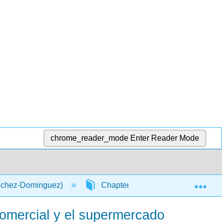
chrome_reader_mode
Enter Reader Mode
Exp
anchez-Dominguez)
Chapter 10: Capítulo 10 Las moda
 comercial y el supermercado