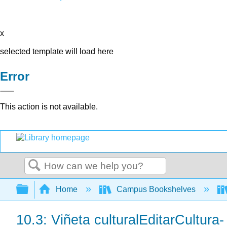
x
selected template will load here
Error
This action is not available.
Search
Expand/collapse global hierarchy
Home
Campus Bookshelves
10.3: Viñeta culturalEditarCultura