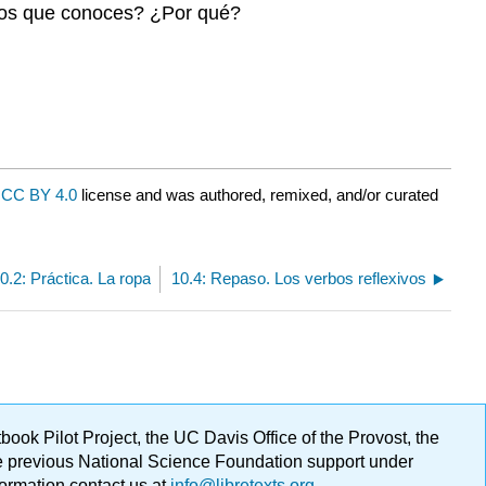
blos que conoces? ¿Por qué?
a
CC BY 4.0
license and was authored, remixed, and/or curated
0.2: Práctica. La ropa
10.4: Repaso. Los verbos reflexivos
ok Pilot Project, the UC Davis Office of the Provost, the
ge previous National Science Foundation support under
formation contact us at
info@libretexts.org
.