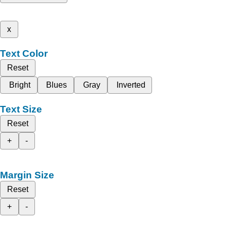
x
Text Color
Reset
Bright
Blues
Gray
Inverted
Text Size
Reset
+
-
Margin Size
Reset
+
-