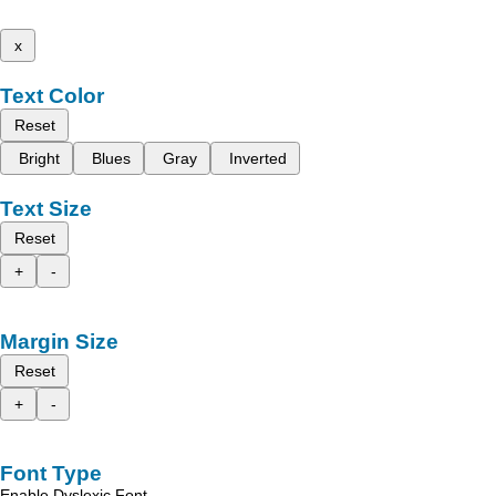
x
Text Color
Reset
Bright
Blues
Gray
Inverted
Text Size
Reset
+
-
Margin Size
Reset
+
-
Font Type
Enable Dyslexic Font