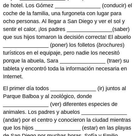
de hotel. Los Gómez _______________ (conducir) el
coche de la familia, una furgoneta con lugar para
ocho personas. Al llegar a San Diego y ver el sol y
sentir el calor, ¡los padres _______________(saber)
que sus hijos tomaron la decisión correcta! El abuelo
_______________ (poner) los folletos (
brochures
)
turísticos en el equipaje, pero nadie los necesitó
porque la abuela, Sara _______________ (traer) su
tableta y encontró toda la información necesaria en
Internet.
El primer día todos _______________ (ir) juntos al
Parque Balboa y al zoológico, donde
_______________ (ver) diferentes especies de
animales. Los padres y abuelos _______________
(andar) por el centro y conocieron la ciudad mientras
que los hijos _______________ (estar) en las playas
de San Diego por muchas horas. Sofía y Emilio