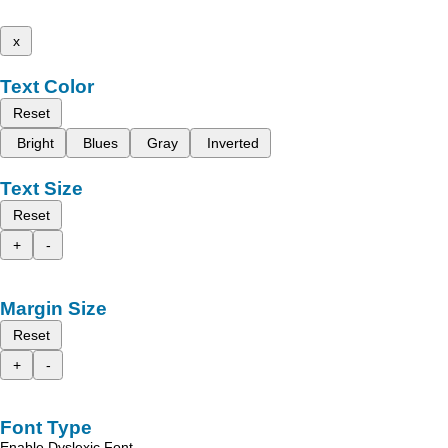
x
Text Color
Reset
Bright
Blues
Gray
Inverted
Text Size
Reset
+
-
Margin Size
Reset
+
-
Font Type
Enable Dyslexic Font