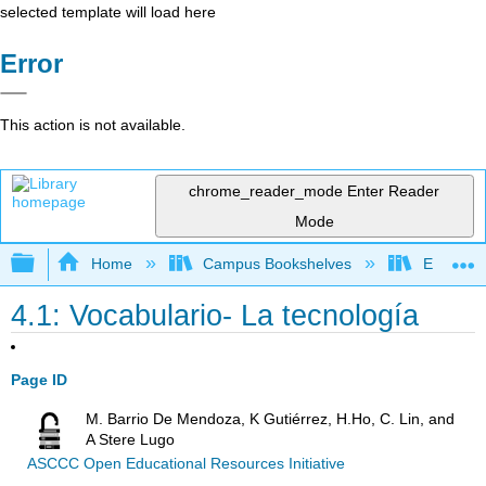
selected template will load here
Error
This action is not available.
chrome_reader_mode
Enter Reader
Mode
Expand/collapse global hierarchy
Home
Campus Bookshelves
Evergree
4.1: Vocabulario- La tecnología
Page ID
M. Barrio De Mendoza, K Gutiérrez, H.Ho, C. Lin, and
A Stere Lugo
ASCCC Open Educational Resources Initiative