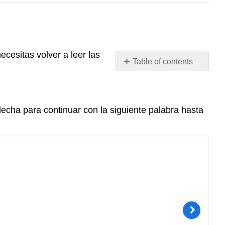
ecesitas volver a leer las
Table of contents
Practica
el
condicional
flecha para continuar con la siguiente palabra hasta
y
el
pasado
del
subjuntivo
Actividad
1
Actividad 2
Actividad 3
Actividad 4