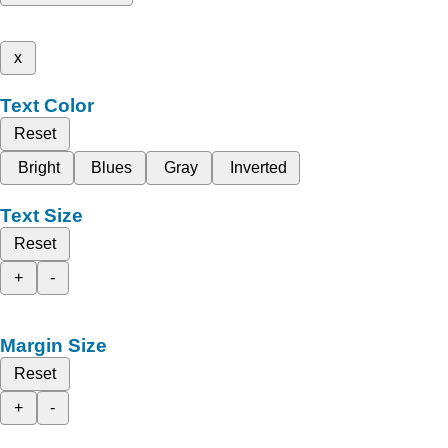
x
Text Color
Reset
Bright
Blues
Gray
Inverted
Text Size
Reset
+
-
Margin Size
Reset
+
-