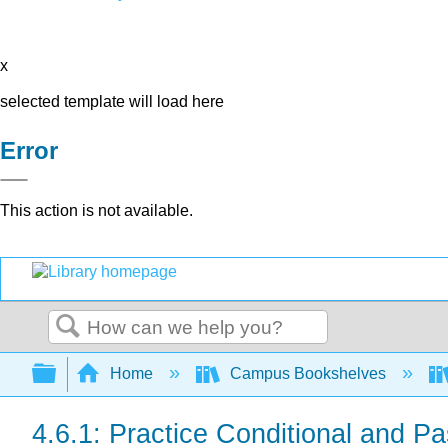
x
selected template will load here
Error
This action is not available.
Search
Expand/collapse global hierarchy
Home
Campus Bookshelves
4.6.1: Practice Conditional and Pa