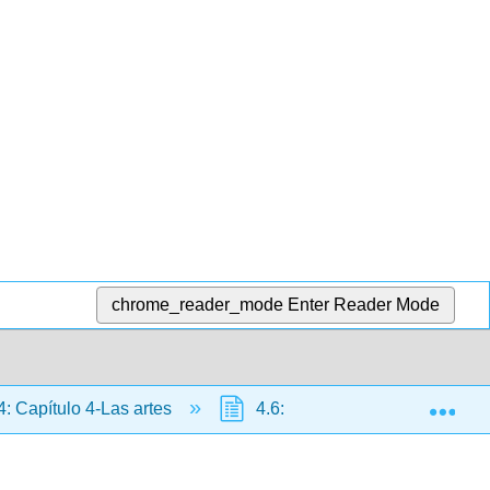
chrome_reader_mode
Enter Reader Mode
Exp
4: Capítulo 4-Las artes
4.6: Conditional and Past Sub