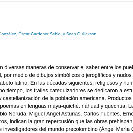
 González, Óscar Cardoner Sebio, y Sean Gullickson
 diversas maneras de conservar el saber entre los pueb
ral, por medio de dibujos simbólicos o jeroglíficos y nudo
abeto latino. En las décadas siguientes, religiosos y hu
mo tiempo, los frailes catequizadores se dedicaron a estu
n y castellanización de la población americana. Productos
y poemas en lenguas maya-quiché, náhuatl y quechua. La 
ablo Neruda, Miguel Ángel Asturias, Carlos Fuentes, Ern
s, indican la gran repercusión que las obras prehispánic
de investigadores del mundo precolombino (Ángel María Ga