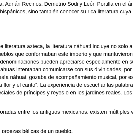
Adrián Recinos, Demetrio Sodi y León Portilla en el á
ispánicos, sino también conocer su rica literatura cuya b
literatura azteca, la literatura náhuatl incluye no solo 
 pueblos que conformaban este imperio y que mantuvier
tas denominaciones pueden apreciarse especialmente en 
 nahuas intentaban comunicarse con sus divinidades, por 
esía náhuatl gozaba de acompañamiento musical, por eso
“la flor y el canto”. La experiencia de escuchar las palab
eciales de príncipes y reyes o en los jardines reales. L
.
oradas entre los antiguos mexicanos, existen múltiples 
s proezas bélicas de un pueblo.