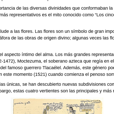
mportancia de las diversas divinidades que conformaban l
ás representativos es el mito conocido como “Los cinco 
ude a las flores. Las flores son un símbolo de gran impor
áfora de las obras de origen divino; algunas veces las 
n el aspecto íntimo del alma. Los más grandes representa
2-1472), Moctezuma, el soberano azteca que regía en el
 del famoso guerrero Tlacaélel. Además, este género poé
Es en este momento (1521) cuando comienza el penoso som
n las únicas, se han descubierto nuevas subdivisiones c
bargo, estas cuatro vertientes son las principales y más 