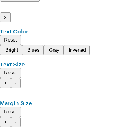
x
Text Color
Reset
Bright
Blues
Gray
Inverted
Text Size
Reset
+
-
Margin Size
Reset
+
-