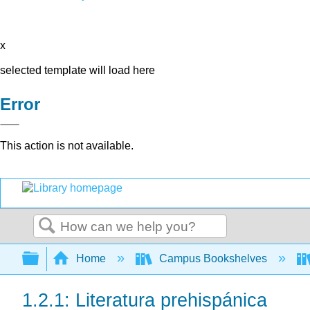
x
selected template will load here
Error
This action is not available.
Search
Expand/collapse global hierarchy
Home
Campus Bookshelves
1.2.1: Literatura prehispánica