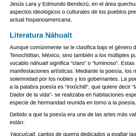
Jesús Lara y Edmundo Bendezú, en el área quechua; 
aspectos ideológicos o culturales de los pueblos preh
actual hispanoamericana.
Literatura Náhualt
Aunque comúnmente se le clasifica bajo el género de 
Tenochtitlan, México, sino también a los múltiples
vocablo
náhuatl
significa “claro” o “luminoso”. Es
manifestaciones artísticas. Mediante la poesía, los
solemnidad por los nobles y los gobernantes. La po
a la palabra poesía es “inxóchitl”, que quiere decir 
Dador de la vida”- se realizaba en habitaciones esp
especie de hermandad reunida en torno a la poesía
Debido a que la poesía era una de las artes más val
están:
Yaocuícatl
, cantos de guerra dedicados a exaltar la