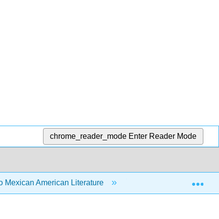
chrome_reader_mode
Enter Reader Mode
Exp
o Mexican American Literature
1: Mexican-American 