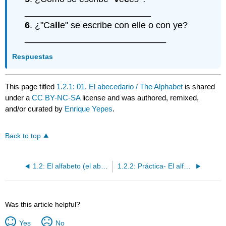
_________________________
6
. ¿"Ca
ll
e" se escribe con elle o con ye?
____________________________
Respuestas
This page titled
1.2.1: 01. El abecedario / The Alphabet
is shared
under a
CC BY-NC-SA
license and was authored, remixed,
and/or curated by
Enrique Yepes
.
Back to top
1.2: El alfabeto (el abecedario)
1.2.2: Práctica- El alfabeto (el abecedario)
Was this article helpful?
Yes
No