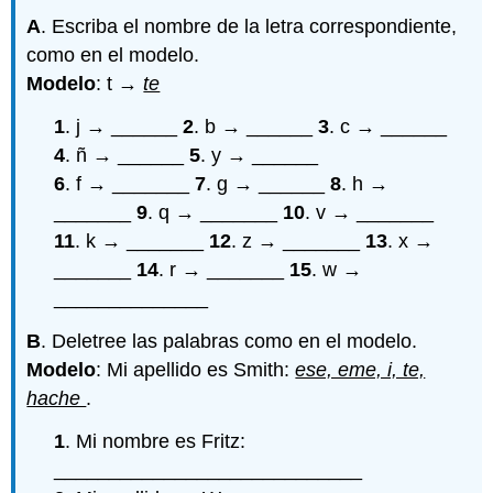
A
. Escriba el nombre de la letra correspondiente,
como en el modelo.
Modelo
: t →
te
1
. j → ______
2
. b → ______
3
. c → ______
4
. ñ → ______
5
. y → ______
6
. f → _______
7
. g → ______
8
. h →
_______
9
. q → _______
10
. v → _______
11
. k → _______
12
. z → _______
13
. x →
_______
14
. r → _______
15
. w →
______________
B
. Deletree las palabras como en el modelo.
Modelo
: Mi apellido es Smith:
ese, eme, i, te,
hache
.
1
. Mi nombre es Fritz:
____________________________