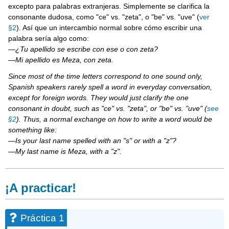
excepto para palabras extranjeras. Simplemente se clarifica la
consonante dudosa, como "ce" vs. "zeta", o "be" vs. "uve" (
ver
§2
). Así que un intercambio normal sobre cómo escribir una
palabra sería algo como:
—¿Tu apellido se escribe con ese o con zeta?
—Mi apellido es Meza, con zeta.
Since most of the time letters correspond to one sound only,
Spanish speakers rarely spell a word in everyday conversation,
except for foreign words. They would just clarify the one
consonant in doubt, such as "ce" vs. "zeta", or "be" vs. "uve" (
see
§2
). Thus, a normal exchange on how to write a word would be
something like:
—Is your last name spelled with an "s" or with a "z"?
—My last name is Meza, with a "z".
¡A practicar!
Práctica 1