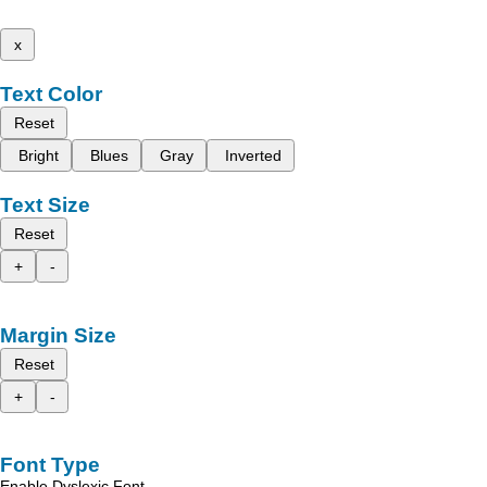
x
Text Color
Reset
Bright
Blues
Gray
Inverted
Text Size
Reset
+
-
Margin Size
Reset
+
-
Font Type
Enable Dyslexic Font