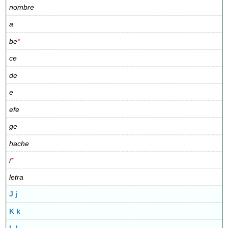
nombre
a
be
*
ce
de
e
efe
ge
hache
i
*
letra
J j
K k