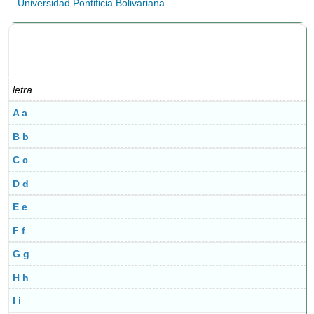
Universidad Pontificia Bolivariana
El alfabeto o abecedario en español contiene
27 letras
letra
A a
B b
C c
D d
E e
F f
G g
H h
I i