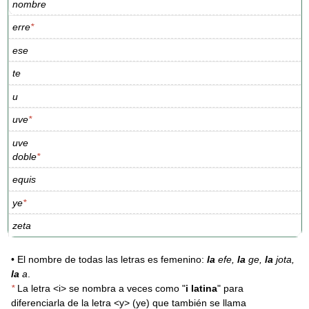
nombre
erre
*
ese
te
u
uve
*
uve
doble
*
equis
ye
*
zeta
• El nombre de todas las letras es femenino:
la
efe,
la
ge,
la
jota,
la
a
.
*
La letra <i> se nombra a veces como "
i latina
" para
diferenciarla de la letra <y> (ye) que también se llama