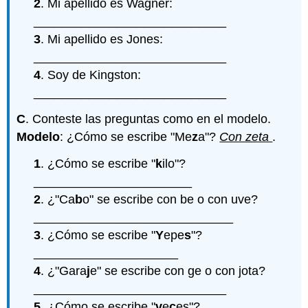
2
. Mi apellido es Wagner:
____________________________
3
. Mi apellido es Jones:
____________________________
4
. Soy de Kingston:
____________________________
C
. Conteste las preguntas como en el modelo.
Modelo
: ¿Cómo se escribe "Me
z
a"?
Con zeta
.
1
. ¿Cómo se escribe "
k
ilo"?
_______________________
2
. ¿"Ca
b
o" se escribe con be o con uve?
_____________________________
3
. ¿Cómo se escribe "
Y
epe
s
"?
_____________________
4
. ¿"Gara
j
e" se escribe con ge o con jota?
____________________________
5
. ¿Cómo se escribe "
v
e
c
es"?