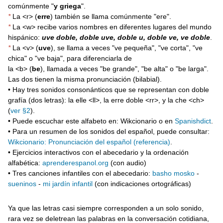
comúnmente "
y griega
".
*
La <r> (
erre
) también se llama comúnmente "ere".
*
La <w> recibe varios nombres en diferentes lugares del mundo
hispánico:
uve doble, doble uve, doble u, doble ve, ve doble
.
*
La <v> (
uve
), se llama a veces "ve pequeña", "ve corta", "ve
chica" o "ve baja", para diferenciarla de
la <b> (
be
), llamada a veces "be grande", "be alta" o "be larga".
Las dos tienen la misma pronunciación (bilabial).
• Hay tres sonidos consonánticos que se representan con doble
grafía (dos letras): la elle <ll>, la erre doble <rr>, y la che <ch>
(
ver §2
).
• Puede escuchar este alfabeto en: Wikcionario o en
Spanishdict
.
• Para un resumen de los sonidos del español, puede consultar:
Wikcionario: Pronunciación del español (referencia)
.
• Ejercicios interactivos con el abecedario y la ordenación
alfabética:
aprenderespanol.org
(con audio)
• Tres canciones infantiles con el abecedario:
basho mosko
-
sueninos
-
mi jardín infantil
(con indicaciones ortográficas)
Ya que las letras casi siempre corresponden a un solo sonido,
rara vez se deletrean las palabras en la conversación cotidiana,