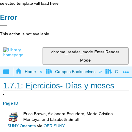
selected template will load here
Error
This action is not available.
chrome_reader_mode
Enter Reader
Mode
Expand/collapse global hierarchy
Home
Campus Bookshelves
Capilano 
1.7.1: Ejercicios- Días y meses
Page ID
Erica Brown, Alejandra Escudero, María Cristina
Montoya, and Elizabeth Small
SUNY Oneonta
via
OER SUNY