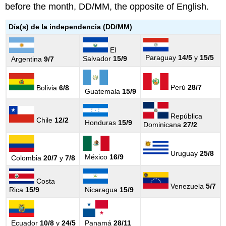
before the month, DD/MM, the opposite of English.
Día(s) de la independencia (DD/MM)
El
Paraguay
14/5
y
15/5
Salvador
15/9
Argentina
9/7
Perú
28/7
Bolivia
6/8
Guatemala
15/9
República
Chile
12/2
Honduras
15/9
Dominicana
27/2
Uruguay
25/8
México
16/9
Colombia
20/7
y
7/8
Costa
Venezuela
5/7
Rica
15/9
Nicaragua
15/9
Ecuador
10/8
y
24/5
Panamá
28/11