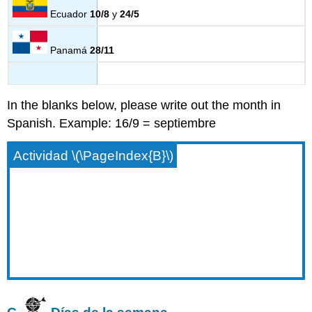
Ecuador
10/8
y
24/5
Panamá
28/11
In the blanks below, please write out the month in
Spanish. Example: 16/9 = septiembre
Actividad \(\PageIndex{B}\)