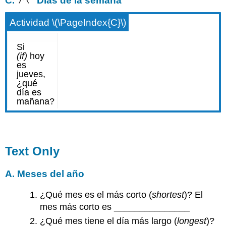
C.
Días de la semana
Actividad \(\PageIndex{C}\)
Text Only
A. Meses del año
¿Qué mes es el más corto (
shortest
)? El
mes más corto es _______________
¿Qué mes tiene el día más largo (
longest
)?