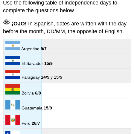
Use the following table of independence days to
complete the questions below.
¡OJO!
In Spanish, dates are written with the day
before the month, DD/MM, the opposite of English.
Argentina
9/7
El Salvador
15/9
Paraguay
14/5
y
15/5
Bolivia
6/8
Guatemala
15/9
Perú
28/7