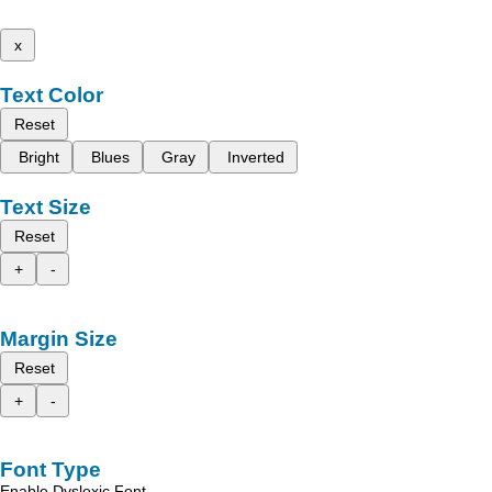
x
Text Color
Reset
Bright
Blues
Gray
Inverted
Text Size
Reset
+
-
Margin Size
Reset
+
-
Font Type
Enable Dyslexic Font