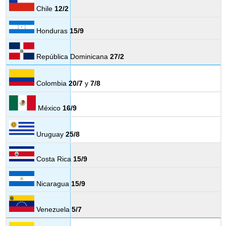
Chile
12/2
Honduras
15/9
República Dominicana
27/2
Colombia
20/7
y
7/8
México
16/9
Uruguay
25/8
Costa Rica
15/9
Nicaragua
15/9
Venezuela
5/7