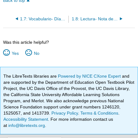
Back to top
1.7: Vocabulario- Días y meses
1.8: Lectura- Nota de Pedro
Was this article helpful?
Yes
No
The LibreTexts libraries are
Powered by NICE CXone Expert
and
are supported by the Department of Education Open Textbook Pilot
Project, the UC Davis Office of the Provost, the UC Davis Library,
the California State University Affordable Learning Solutions
Program, and Merlot. We also acknowledge previous National
Science Foundation support under grant numbers 1246120,
1525057, and 1413739.
Privacy Policy
.
Terms & Conditions
.
Accessibility Statement
. For more information contact us
at
info@libretexts.org
.