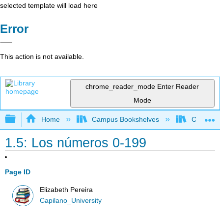
selected template will load here
Error
This action is not available.
chrome_reader_mode
Enter Reader
Mode
Expand/collapse global hierarchy
Home
Campus Bookshelves
Capilano 
1.5: Los números 0-199
Page ID
Elizabeth Pereira
Capilano_University