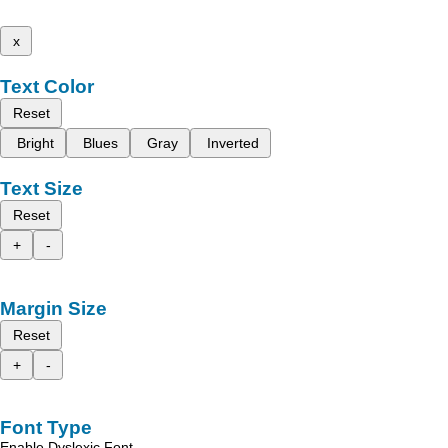
x
Text Color
Reset
Bright
Blues
Gray
Inverted
Text Size
Reset
+
-
Margin Size
Reset
+
-
Font Type
Enable Dyslexic Font