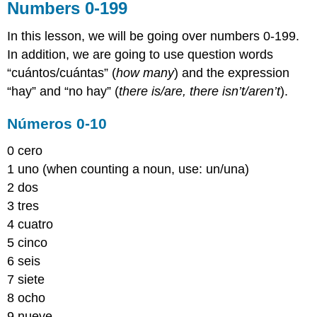
Numbers 0-199
In this lesson, we will be going over numbers 0-199.
In addition, we are going to use question words
“cuántos/cuántas” (
how many
) and the expression
“hay” and “no hay” (
there is/are, there isn’t/aren’t
).
Números 0-10
0 cero
1 uno (when counting a noun, use: un/una)
2 dos
3 tres
4 cuatro
5 cinco
6 seis
7 siete
8 ocho
9 nueve