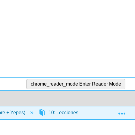
chrome_reader_mode
Enter Reader Mode
Exp
bre + Yepes)
10: Lecciones Extras (para más práctica