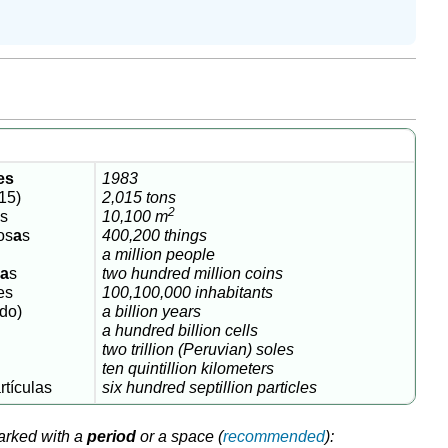
es
1983
15)
2,015 tons
2
o
s
10,100 m
os
a
s
400,200 things
a million people
d
a
s
two hundred million coins
es
100,100,000 inhabitants
rdo)
a billion years
a hundred billion cells
two trillion (Peruvian) soles
ten quintillion kilometers
rtículas
six hundred septillion particles
arked with a
period
or a space (
recommended
):