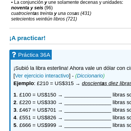
• La conjunción
y
une solamente decenas y unidades:
noventa y seis
(96)
cuatrocient
a
s treinta
y
una cos
a
s (431)
setecientos veintiún libros (721)
¡A practicar!
Práctica 36A
¡Subió la libra esterlina! Ahora vale un dólar con
[
Ver ejercicio interactivo
] -
(
Diccionario
)
Ejemplo
: £210 = US$315 →
doscient
a
s diez libra
1
. £100 = US$150 → ________________ libras s
2
. £220 = US$330 → ________________ libras s
3
. £467 = US$701 → ________________ libras s
4
. £551 = US$826 → ________________ libras s
5
. £666 = US$999 → ________________ libras s