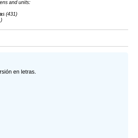
tens and units:
a
s (431)
1)
sión en letras.