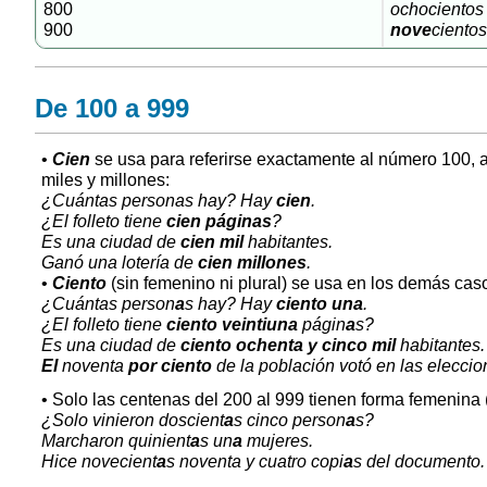
800
ochocientos
900
nove
cientos
De 100 a 999
•
Cien
se usa para referirse exactamente al número 100, a
miles y millones:
¿Cuántas personas hay? Hay
cien
.
¿El folleto tiene
cien
páginas
?
Es una ciudad de
cien mil
habitantes.
Ganó una lotería de
cien millones
.
•
Ciento
(sin femenino ni plural) se usa en los demás cas
¿Cuántas person
a
s hay? Hay
ciento una
.
¿El folleto tiene
ciento veintiuna
págin
a
s?
Es una ciudad de
ciento ochenta y cinco mil
habitantes.
El
noventa
por ciento
de la población votó en las eleccio
• Solo las centenas del 200 al 999 tienen forma femenina 
¿Solo vinieron doscient
a
s cinco person
a
s?
Marcharon quinient
a
s un
a
mujeres.
Hice novecient
a
s noventa y cuatro copi
a
s del documento.