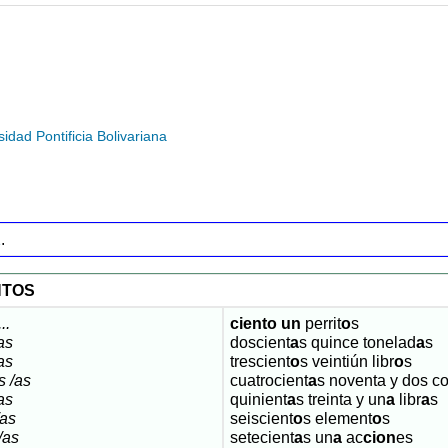
dad Pontificia Bolivariana
1
.
NTOS
...
ciento un
perrit
o
s
as
doscient
a
s quince tonelad
a
s
as
trescient
o
s veintiún libr
o
s
s /as
cuatrocient
a
s noventa y dos c
as
quinient
a
s treinta y un
a
libr
a
s
/as
seiscient
o
s element
o
s
/as
setecient
a
s un
a
ac
cion
es