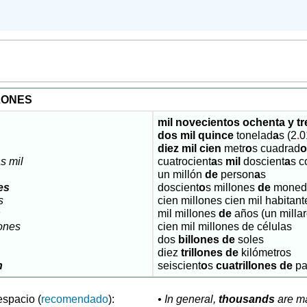
LONES
mil novecientos ochenta y tr
dos mil quince
tonelad
a
s (2
.
0
diez mil cien
metr
o
s cuadrad
s mil
cuatrocient
a
s
mil
doscient
a
s c
un millón
de
person
a
s
es
doscient
o
s millones
de
mone
s
cien millones cien mil habitant
s
mil millones
de
años (un milla
lones
cien mil millones de células
dos
billones
de
soles
diez
trillones de
kilómetros
n
seiscient
o
s
cuatrillones de
pa
espacio (
recomendado
):
• In general,
thousands
are m