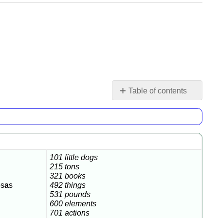
Table of contents
De
100
a
999
¡A
101 little dogs
practicar!
215 tons
321 books
Práctica
os
a
s
492 things
36A
531 pounds
Miles
600 elements
y
701 actions