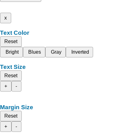
x
Text Color
Reset
Bright
Blues
Gray
Inverted
Text Size
Reset
+
-
Margin Size
Reset
+
-