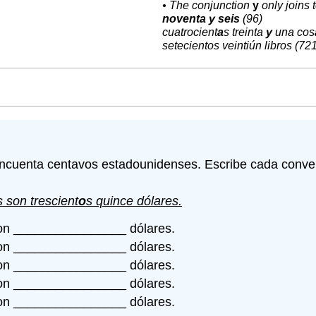
• The conjunction
y
only joins 
noventa y seis
(96)
cuatrocient
a
s treinta
y
una cos
setecientos veintiún libros (72
 cincuenta centavos estadounidenses. Escribe cada conver
s son trescient
o
s quince dólares.
on ________________ dólares.
on ________________ dólares.
on ________________ dólares.
on ________________ dólares.
on ________________ dólares.