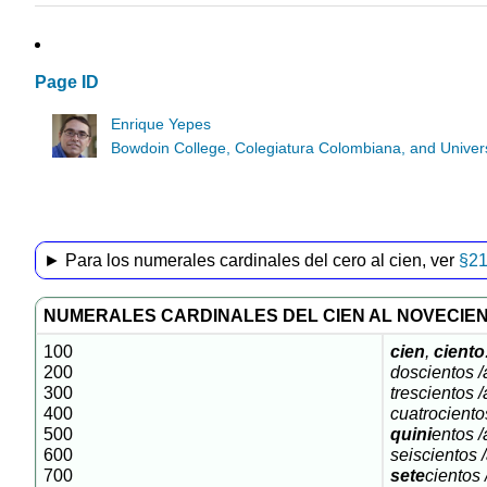
Page ID
Enrique Yepes
Bowdoin College, Colegiatura Colombiana, and Universi
► Para los numerales cardinales del cero al cien, ver
§2
NUMERALES CARDINALES DEL CIEN AL NOVECIE
100
cien
,
ciento
200
doscientos /
300
trescientos /
400
cuatrociento
500
quini
entos /
600
seiscientos 
700
sete
cientos 