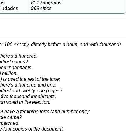
millones
o
s
851 kilograms
iu
dad
es
999 cities
¡A
practicar!
Práctica
36B
Práctica
er 100 exactly, directly before a noun, and with thousands
36C
here's a hundred.
Práctica
ndred pages?
interactiva
and inhabitants.
Más
 million.
información
 is used the rest of the time:
here's a hundred and one.
ndred and twenty-one pages?
y-five thousand inhabitants.
on voted in the election.
99 have a feminine form (and number one):
ople came?
marched.
y-four copies of the document.