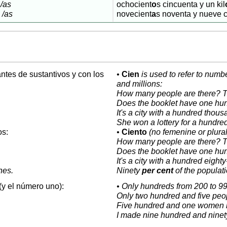
 /as
ochocient
o
s cincuenta y un kil
 /as
novecient
a
s noventa y nueve c
ntes de sustantivos y con los
•
Cien
is used to refer to numb
and millions:
How many people are there? T
Does the booklet have one hu
It's a city with a hundred thous
She won a lottery for a hundred
os:
•
Ciento
(no femenine or plural)
How many people are there? T
Does the booklet have one hu
It's a city with a hundred eight
nes.
Ninety
per cent
of the populati
(y el número uno):
• Only hundreds from 200 to 9
Only two hundred and five pe
Five hundred and one women 
I made nine hundred and ninet