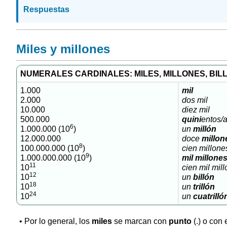
Respuestas
Miles y millones
NUMERALES CARDINALES: MILES, MILLONES, BIL
1
.
000
mil
2
.
000
dos mil
10
.
000
diez mil
500
.
000
quini
entos/a
6
1
.
000
.
000 (10
)
un
millón
12
.
000
.
000
doce
millon
8
100
.
000
.
000 (10
)
cien millone
9
1
.
000
.
000
.
000 (10
)
mil millone
11
10
cien mil mil
12
10
un
billón
18
10
un
trillón
24
10
un
cuatrilló
• Por lo general, los
miles
se marcan con
punto
(.) o con 