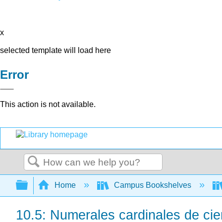
x
selected template will load here
Error
This action is not available.
Search
Expand/collapse global hierarchy
Home
Campus Bookshelves
10.5: Numerales cardinales de cie