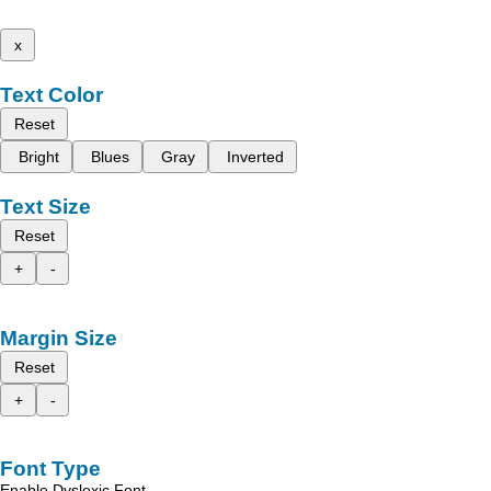
x
Text Color
Reset
Bright
Blues
Gray
Inverted
Text Size
Reset
+
-
Margin Size
Reset
+
-
Font Type
Enable Dyslexic Font