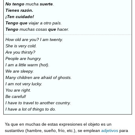
No tengo
mucha
suerte
.
Tienes razón.
¡Ten cuidado!
Tengo que
viajar a otro país.
Tengo
muchas cosas
que
hacer.
How old are you?
I am twenty.
She is very cold.
Are you thirsty?
People are hungry.
I am a little warm (hot).
We are sleepy.
Many children are afraid of ghosts.
I am not very lucky.
You are right.
Be careful!
I have to travel to another country.
I have a lot of things to do.
Ya que en muchas de estas expresiones el objeto es un
sustantivo (hambre, sueño, frío, etc.), se emplean
adjetivos
para