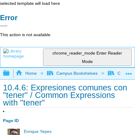
selected template will load here
Error
This action is not available.
chrome_reader_mode
Enter Reader
Mode
Expand/collapse global hierarchy
Home
Campus Bookshelves
Cañada 
10.4.6: Expresiones comunes con
"tener" / Common Expressions
with "tener"
Page ID
Enrique Yepes