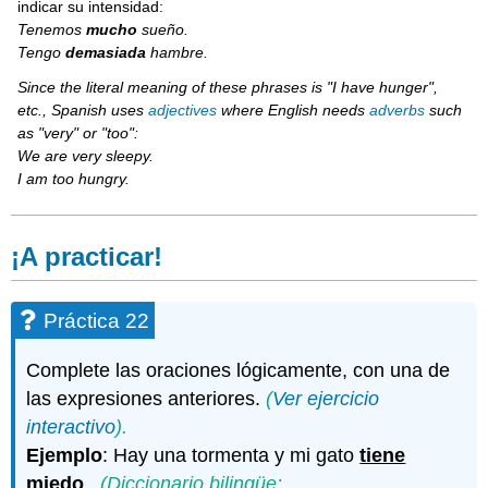
indicar su intensidad:
Tenemos
mucho
sueño.
Tengo
demasiada
hambre.
Since the literal meaning of these phrases is "I have hunger",
etc., Spanish uses
adjectives
where English needs
adverbs
such
as "very" or "too":
We are very sleepy.
I am too hungry.
¡A practicar!
Práctica 22
Complete las oraciones lógicamente, con una de
las expresiones anteriores.
(
Ver ejercicio
interactivo
).
Ejemplo
: Hay una tormenta y mi gato
tiene
miedo
.
(Diccionario bilingüe: