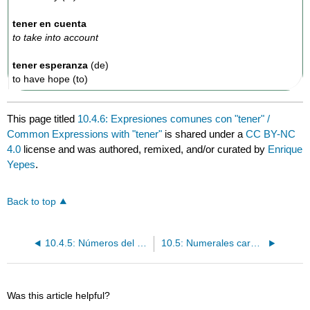
tener en cuenta
to take into
account
tener
esperanza
(de)
to have hope (to)
This page titled
10.4.6: Expresiones comunes con "tener" /
Common Expressions with "tener"
is shared under a
CC BY-NC
4.0
license and was authored, remixed, and/or curated by
Enrique
Yepes
.
Back to top
10.4.5: Números del cero al cien / Numbers (0-100)
10.5: Numerales cardinales de cien en adelante
Was this article helpful?