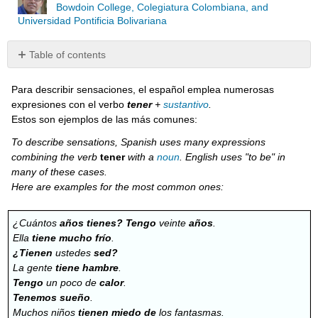
Bowdoin College, Colegiatura Colombiana, and
Universidad Pontificia Bolivariana
Table of contents
¡A
practicar!
Para describir sensaciones, el español emplea numerosas
expresiones con el verbo
tener
+
sustantivo
.
Práctica
Estos son ejemplos de las más comunes:
22
Práctica
To describe sensations, Spanish uses many expressions
interactiva
combining the verb
tener
with a
noun
. English uses "to be" in
Más
many of these cases.
información
Here are examples for the most common ones:
Principales
expresiones
¿Cuántos
años tienes?
Tengo
veinte
años
.
con
Ella
tiene mucho frío
.
tener
¿Tienen
ustedes
sed?
La gente
tiene hambre
.
Tengo
un poco de
calor
.
Tenemos sueño
.
Muchos niños
tienen miedo de
los fantasmas.