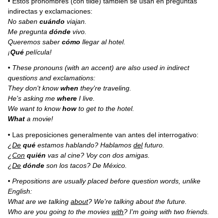
• Estos pronombres (con tilde) también se usan en preguntas
indirectas y exclamaciones:
No saben
cuándo
viajan.
Me pregunta
dónde
vivo.
Queremos saber
cómo
llegar al hotel.
¡
Qué
película!
• These pronouns (with an accent) are also used in indirect
questions and exclamations:
They don't know
when
they're traveling.
He's asking me
where
I live.
We want to know
how
to get to the hotel.
What
a movie!
• Las preposiciones generalmente van antes del interrogativo:
¿
De
qué
estamos hablando? Hablamos
del
futuro.
¿
Con
quién
vas al cine? Voy con dos amigas.
¿
De
dónde
son los tacos? De México.
• Prepositions are usually placed before question words, unlike
English:
What are we talking
about
? We're talking about the future.
Who are you going to the movies
with
? I'm going with two friends.