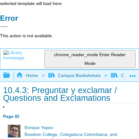
selected template will load here
Error
This action is not available.
chrome_reader_mode
Enter Reader
Mode
Expand/collapse global hierarchy
Home
Campus Bookshelves
Cañada 
10.4.3: Preguntar y exclamar /
Questions and Exclamations
Page ID
Enrique Yepes
Bowdoin College, Colegiatura Colombiana, and