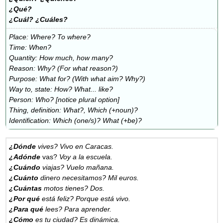
¿Qué?
¿Cuál?
¿Cuáles?
Place: Where? To where?
Time: When?
Quantity: How much, how many?
Reason: Why? (For what reason?)
Purpose: What for? (With what aim? Why?)
Way to, state: How? What... like?
Person: Who? [notice plural option]
Thing, definition: What?, Which (+noun)?
Identification: Which (one/s)? What (+be)?
¿Dónde
vives? Vivo en Caracas.
¿Adónde
vas?
Voy a la escuela.
¿
Cuándo
viajas? Vuelo mañana.
¿Cuánto
dinero necesitamos? Mil euros.
¿Cuántas
motos tienes? Dos.
¿Por qué
está feliz? Porque está vivo.
¿Para qué
lees? Para aprender.
¿Cómo
es tu ciudad? Es dinámica.