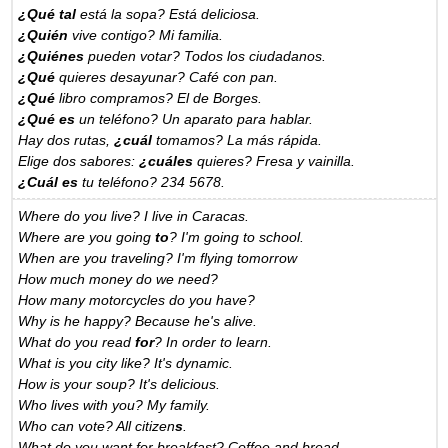
¿Qué tal
está la sopa? Está deliciosa.
¿Quién
vive
contigo? Mi familia.
¿Quiénes
pueden votar? Todos los ciudadanos.
¿Qué
quieres desayunar? Café con pan.
¿Qué
libro compramos? El de Borges.
¿Qué
es
un teléfono? Un aparato para hablar.
Hay dos rutas,
¿cuál
tomamos? La más rápida.
Elige dos sabores:
¿cuáles
quieres? Fresa y vainilla.
¿Cuál es
tu teléfono? 234 5678.
Where do you live? I live in Caracas.
Where are you going
to
? I'm going to school.
When are you traveling? I'm flying tomorrow
How much money do we need?
How many motorcycles do you have?
Why is he happy? Because he's alive.
What do you read
for
? In order to learn.
What is you city like? It's dynamic.
How is your soup? It's delicious.
Who lives with you? My family.
Who can vote? All citizen
s
.
What do you want for breakfast? Coffee and bread.