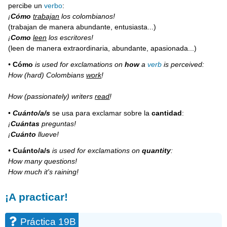
percibe un
verbo
:
¡
Cómo
trabajan
los colombianos!
(trabajan de manera abundante, entusiasta...)
¡
Como
leen
los escritores!
(leen de manera extraordinaria, abundante, apasionada...)
•
Cómo
is used for exclamations on
how
a
verb
is perceived:
How (hard) Colombians
work
!
How (passionately) writers
read
!
•
Cuánto/a/s
se usa para exclamar sobre la
cantidad
:
¡
Cuántas
preguntas!
¡
Cuánto
llueve!
•
Cuánto/a/s
is used for exclamations on
quantity
:
How many questions!
How much it's raining!
¡A practicar!
Práctica 19B