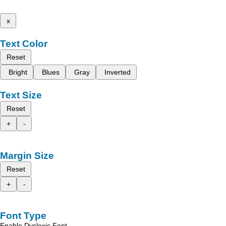
x
Text Color
Reset
Bright
Blues
Gray
Inverted
Text Size
Reset
+
-
Margin Size
Reset
+
-
Font Type
Enable Dyslexic Font