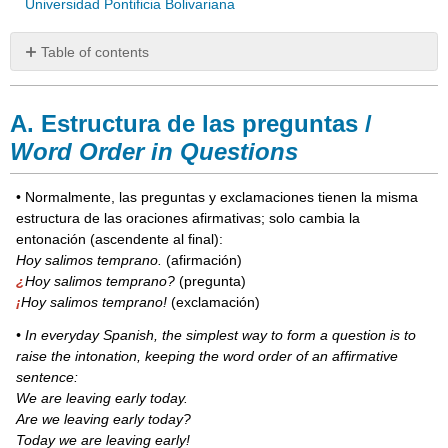
Universidad Pontificia Bolivariana
Table of contents
A.
Estructura
A. Estructura de las preguntas /
de
las
Word Order in Questions
preguntas
/
• Normalmente, las preguntas y exclamaciones tienen la misma
Word
estructura de las oraciones afirmativas; solo cambia la
Order
entonación (ascendente al final):
in
Questions
Hoy salimos temprano.
(afirmación)
¿
Hoy salimos temprano?
(pregunta)
B.
¡
Hoy salimos temprano!
(exclamación)
Pronombres
interrogativos
• In everyday Spanish, the simplest way to form a question is to
/
raise the intonation, keeping the word order of an affirmative
Question
sentence:
Words
We are leaving early today.
¡A
Are we leaving early today?
practicar!
Today we are leaving early!