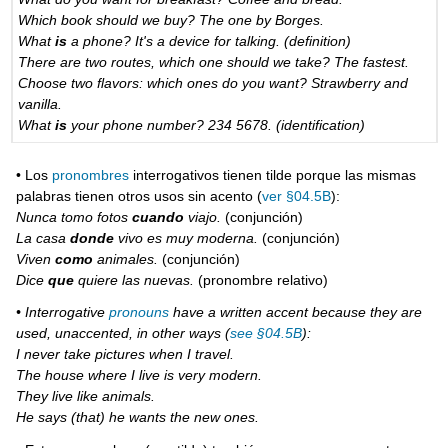
Which book should we buy? The one by Borges.
What
is
a phone? It's a device for talking. (definition)
There are two routes, which one should we take? The fastest.
Choose two flavors: which ones do you want? Strawberry and
vanilla.
What
is
your phone number? 234 5678. (identification)
• Los
pronombres
interrogativos tienen tilde porque las mismas
palabras tienen otros usos sin acento (
ver §04.5B
):
Nunca tomo fotos
cuando
viajo.
(conjunción)
La casa
donde
vivo es muy moderna.
(conjunción)
Viven
como
animales.
(conjunción)
Dice
que
quiere las nuevas.
(pronombre relativo)
• Interrogative
pronouns
have a written accent because they are
used, unaccented, in other ways (
see §04.5B
):
I never take pictures when I travel.
The house where I live is very modern.
They live like animals.
He says (that) he wants the new ones.