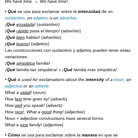
We have time. → We have time!
•
Qué
se usa para exclamar sobre la
intensidad
de un
sustantivo
, un
adjetivo
o un
adverbio
:
¡
Qué
ensalada
!
(sustantivo)
¡
Qué
rápido
pasa el tiempo!
(adverbio)
¡
Qué
bien
hablas!
(adverbio)
¡Qué
bueno
!
(adjetivo)
Las construcciones con sustantivo y adjetivo pueden tener estas
variaciones:
¡
Qué
simpática
familia!
¡
Qué
familia tan simpática! =
¡
Qué
familia más simpática!
•
Qué
is used for exclamations about the
intensity
of a
noun
, an
adjective
or an
adverb
:
What a
salad
!
(noun)
How
fast
time goes by!
(adverb)
How
well
you speak!
(adverb)
How
nice
!, What a
good
thing!
(adjective)
Noun + adjective constructions have several forms.
What a
nice
family!
(adjective)
•
Cómo
se usa para exclamar sobre la
manera
en que se