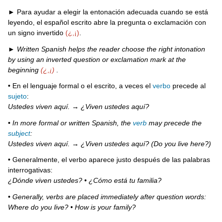
Práctica
► Para ayudar a elegir la entonación adecuada cuando se está
19A
leyendo, el español escrito abre la pregunta o exclamación con
Práctica
un signo invertido
(¿,¡)
.
interactiva
C.
►
Written Spanish helps the reader choose the right intonation
Las
by using an inverted question or exclamation mark at the
exclamaciones
beginning
(¿,¡)
.
/
• En el lenguaje formal o el escrito, a veces el
verbo
precede al
Exclamations
sujeto
:
¡A
Ustedes viven aquí. → ¿Viven ustedes aquí?
practicar!
• In more formal or written Spanish, the
verb
may precede the
Práctica
subject
:
19B
Ustedes viven aquí. → ¿Viven ustedes aquí? (Do you live here?)
• Generalmente, el verbo aparece justo después de las palabras
interrogativas:
¿Dónde viven ustedes? • ¿Cómo está tu familia?
• Generally, verbs are placed immediately after question words:
Where do you live? • How is your family?