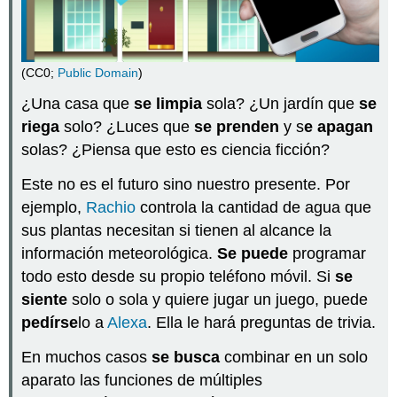
A
ver…
¿Cuándo
(CC0;
Public Domain
)
lo
usamos?
¿Una casa que
se limpia
sola? ¿Un jardín que
se
El
riega
solo? ¿Luces que
se prenden
y s
e apagan
"se"
solas? ¿Piensa que esto es ciencia ficción?
reflexivo
El
Este no es el futuro sino nuestro presente. Por
"se"
ejemplo,
Rachio
controla la cantidad de agua que
recíproco
sus plantas necesitan si tienen al alcance la
El
"se"
información meteorológica.
Se puede
programar
impersonal
todo esto desde su propio teléfono móvil. Si
se
El
siente
solo o sola y quiere jugar un juego, puede
"se"
pedírse
lo a
Alexa
. Ella le hará preguntas de trivia.
pasivo
El
En muchos casos
se busca
combinar en un solo
"se"
aparato las funciones de múltiples
en