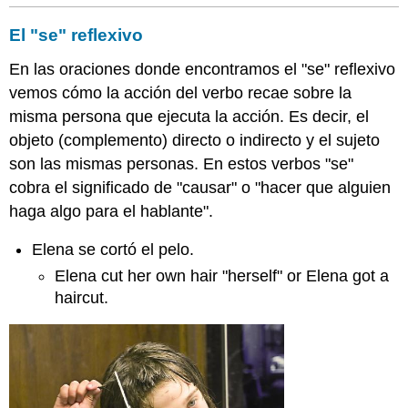
las
Verbos
El "se" reflexivo
que
cambian
En las oraciones donde encontramos el "se" reflexivo
de
vemos cómo la acción del verbo recae sobre la
significado
misma persona que ejecuta la acción. Es decir, el
según
lleven
objeto (complemento) directo o indirecto y el sujeto
o
son las mismas personas. En estos verbos "se"
no
cobra el significado de "causar" o "hacer que alguien
el
pronombre
haga algo para el hablante".
¡Ojo!
Elena se cortó el pelo.
¡Ahora
a
Elena cut her own hair "herself" or Elena got a
practicar!
haircut.
Actividad
2.2.1A
Actividad
2.2.1B
Actividad