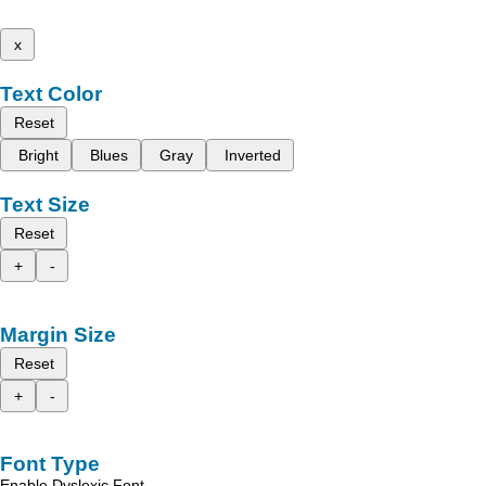
x
Text Color
Reset
Bright
Blues
Gray
Inverted
Text Size
Reset
+
-
Margin Size
Reset
+
-
Font Type
Enable Dyslexic Font