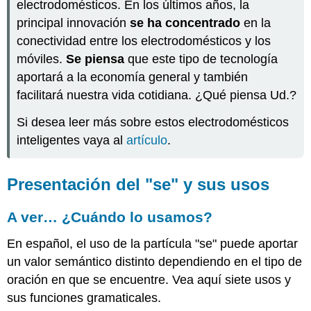
situaciones
electrodomésticos. En los últimos años, la
inesperadas
principal innovación
se ha concentrado
en la
o
conectividad entre los electrodomésticos y los
accidentales
móviles.
Se piensa
que este tipo de tecnología
El
"se"
aportará a la economía general y también
como
facilitará nuestra vida cotidiana. ¿Qué piensa Ud.?
variante
del
Si desea leer más sobre estos electrodomésticos
pronombre
inteligentes vaya al
artículo
.
de
objeto
indirecto
Presentación del "se" y sus usos
(le
y
les)
A ver… ¿Cuándo lo usamos?
"Se"
En español, el uso de la partícula "se" puede aportar
+
lo,
un valor semántico distinto dependiendo en el tipo de
la,
oración en que se encuentre. Vea aquí siete usos y
los
sus funciones gramaticales.
o