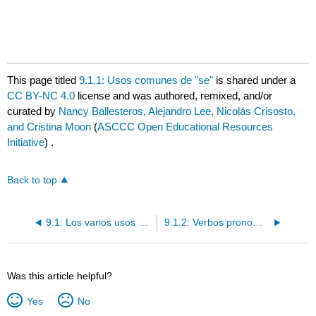
This page titled
9.1.1: Usos comunes de "se"
is shared under a
CC BY-NC 4.0
license and was authored, remixed, and/or
curated by
Nancy Ballesteros, Alejandro Lee, Nicolás Crisosto,
and Cristina Moon
(
ASCCC Open Educational Resources
Initiative
) .
Back to top
9.1: Los varios usos de 'se'
9.1.2: Verbos pronominales
Was this article helpful?
Yes
No