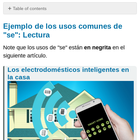
Table of contents
Ejemplo
de
Ejemplo de los usos comunes de
los
"se": Lectura
usos
comunes
Note que los usos de "se" están
en negrita
en el
de
"se":
siguiente artículo.
Lectura
Los electrodomésticos inteligentes en
Los
electrodomésticos
la casa
inteligentes
en
la
casa
Presentación
del
"se"
y
sus
usos