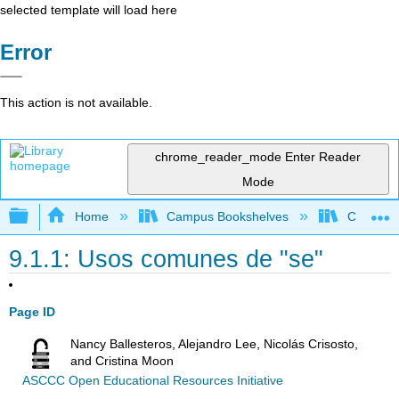
selected template will load here
Error
This action is not available.
chrome_reader_mode
Enter Reader
Mode
Expand/collapse global hierarchy
Home
Campus Bookshelves
Cañada 
9.1.1: Usos comunes de "se"
Page ID
Nancy Ballesteros, Alejandro Lee, Nicolás Crisosto,
and Cristina Moon
ASCCC Open Educational Resources Initiative