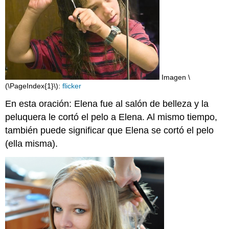
2.2.1C
Actividad
2.2.1D
Actividad
2.2.1E
Actividad
2.2.2
Imagen \
Actividad
(\PageIndex{1}\):
flicker
2.2.3
Actividad
En esta oración: Elena fue al salón de belleza y la
2.2.4
peluquera le cortó el pelo a Elena. Al mismo tiempo,
también puede significar que Elena se cortó el pelo
(ella misma).