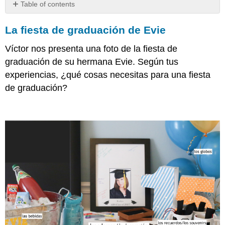
Table of contents
La
La fiesta de graduación de Evie
fiesta
de
Víctor nos presenta una foto de la fiesta de
graduación
de
graduación de su hermana Evie. Según tus
Evie
experiencias, ¿qué cosas necesitas para una fiesta
de graduación?
En
la
fiesta
Los
verbos
Los
cognados