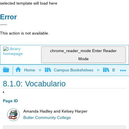
selected template will load here
Error
This action is not available.
chrome_reader_mode
Enter Reader
Mode
Expand/collapse global hierarchy
Home
Campus Bookshelves
Butler C
8.1.0: Vocabulario
Page ID
Amanda Hadley and Kelsey Harper
Butler Community College