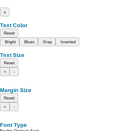
x
Text Color
Reset
Bright
Blues
Gray
Inverted
Text Size
Reset
+
-
Margin Size
Reset
+
-
Font Type
Enable Dyslexic Font