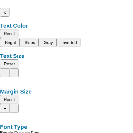
x
Text Color
Reset
Bright
Blues
Gray
Inverted
Text Size
Reset
+
-
Margin Size
Reset
+
-
Font Type
Enable Dyslexic Font