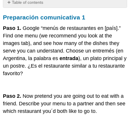
Table of contents
Preparación
Preparación comunicativa 1
comunicativa
1
Paso 1.
Google “menús de restaurantes en [país].”
Preparación
comunicativa
Find one menu (we recommend you look at the
2:
images tab), and see how many of the dishes they
Tu
serve you can understand. Choose un entremés (en
rutina
Argentina, la palabra es
gastronómica
entrada
), un plato principal y
Preparación
un postre. ¿Es el restaurante similar a tu restaurante
comunicativa
favorito?
3:
Taco
Truck
Paso 2.
Now pretend you are going out to eat with a
friend. Describe your menu to a partner and then see
which restaurant you´d both like to go to.