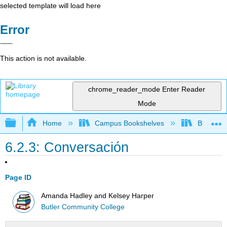
selected template will load here
Error
This action is not available.
chrome_reader_mode
Enter Reader
Mode
Expand/collapse global hierarchy
Home
Campus Bookshelves
Butler C
6.2.3: Conversación
Page ID
Amanda Hadley and Kelsey Harper
Butler Community College