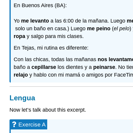
En Buenos Aires (BA):
Yo
me levanto
a las 6:00 de la mañana. Luego
m
solo un baño en casa.) Luego
me peino
(
el pelo
)
ropa
y salgo para mis clases.
En Tejas, mi rutina es diferente:
Con las chicas, todas las mañanas
nos levantam
baño a
cepillarse
los dientes y a
peinarse
. No ti
relajo
y hablo con mi mamá o amigos por FaceTime.
Lengua
Now let’s talk about this excerpt.
Exercise A