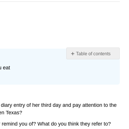
Table of contents
Learning
u eat
Objectives
La
rutina
diaria
de
Sara
diary entry of her third day and pay attention to the
en
 en Texas?
Buenos
Aires
 remind you of? What do you think they refer to?
y