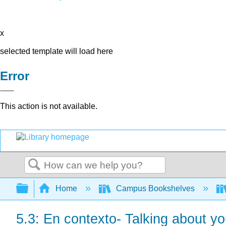
x
selected template will load here
Error
This action is not available.
Search
Expand/collapse global hierarchy
Home
Campus Bookshelves
5.3: En contexto- Talking about you