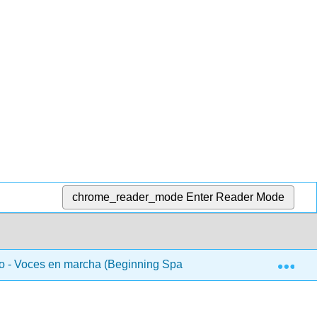
chrome_reader_mode
Enter Reader Mode
Exp
 - Voces en marcha (Beginning Spanish 2)
Unidad 5 