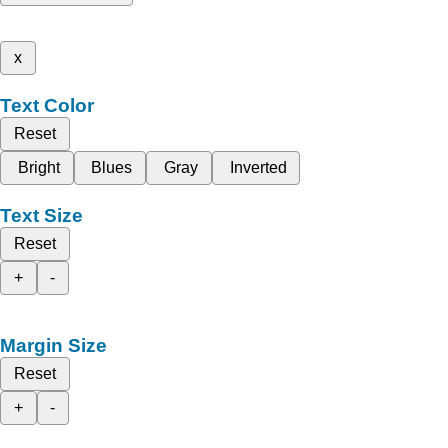
x
Text Color
Reset
Bright
Blues
Gray
Inverted
Text Size
Reset
+
-
Margin Size
Reset
+
-