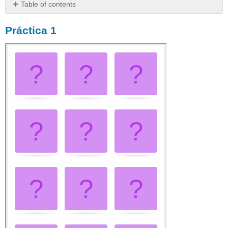
Table of contents
Práctica
Práctica 1
1
Práctica
2
Práctica
3
Práctica
4