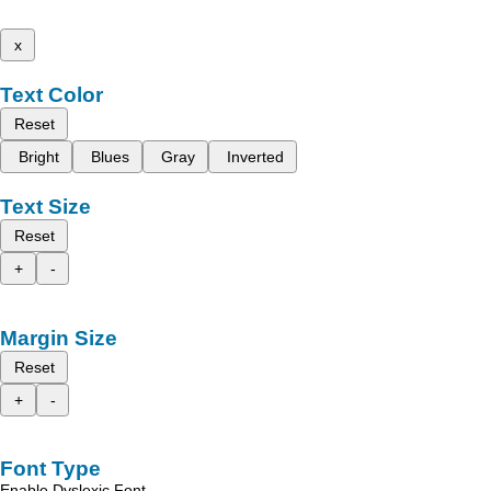
x
Text Color
Reset
Bright
Blues
Gray
Inverted
Text Size
Reset
+
-
Margin Size
Reset
+
-
Font Type
Enable Dyslexic Font