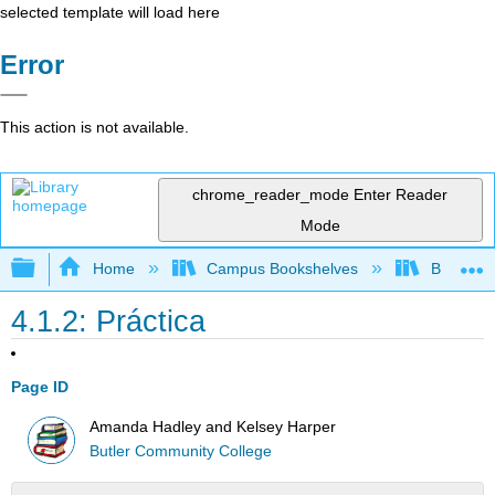
selected template will load here
Error
This action is not available.
chrome_reader_mode
Enter Reader
Mode
Expand/collapse global hierarchy
Home
Campus Bookshelves
Butler C
4.1.2: Práctica
Page ID
Amanda Hadley and Kelsey Harper
Butler Community College