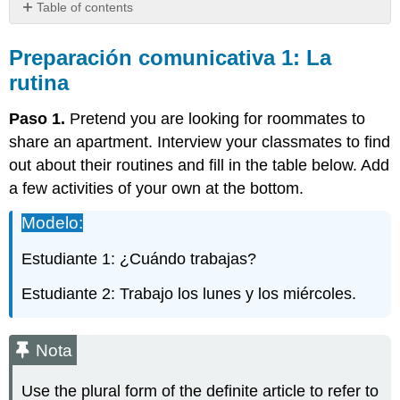
Table of contents
Preparación
comunicativa 1:
Preparación comunicativa
1: La
La
rutina
rutina
Nota
Paso 1.
Pretend you are looking for roommates to
Preparación
share an apartment. Interview your classmates to find
comunicativa 2:
out about their routines and fill in the table below. Add
Nuestros
horarios
a few activities of your own at the bottom.
Preparación
Modelo:
comunicativa
3:
Estudiante 1: ¿Cuándo trabajas?
Los
cumpleaños
Estudiante 2: Trabajo los lunes y los miércoles.
Helpful
vocabulary:
Preparación
Nota
comunicativa
4:
Use the plural form of the definite article to refer to
Unas