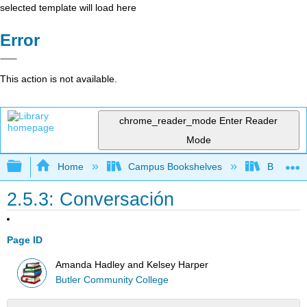
selected template will load here
Error
This action is not available.
chrome_reader_mode
Enter Reader
Mode
Expand/collapse global hierarchy
Home
Campus Bookshelves
Butler C
2.5.3: Conversación
Page ID
Amanda Hadley and Kelsey Harper
Butler Community College