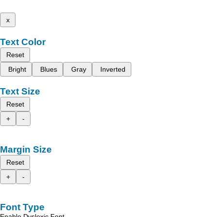
x
Text Color
Reset
Bright
Blues
Gray
Inverted
Text Size
Reset
+
-
Margin Size
Reset
+
-
Font Type
Enable Dyslexic Font