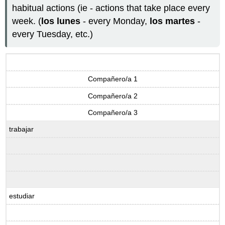
habitual actions (ie - actions that take place every
conversaciones
week. (
los lunes
- every Monday,
los martes
-
Estudiante
1
every Tuesday, etc.)
Estudiante
2
Preparación
comunicativa
Compañero/a 1
5:
Las
Compañero/a 2
clases
Compañero/a 3
de
Butler
trabajar
estudiar