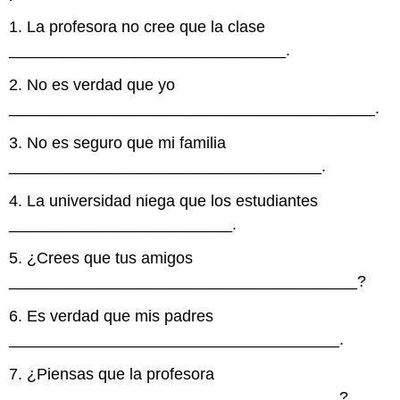
1. La profesora no cree que la clase
_______________________________.
2. No es verdad que yo
_________________________________________.
3. No es seguro que mi familia
___________________________________.
4. La universidad niega que los estudiantes
_________________________.
5. ¿Crees que tus amigos
_______________________________________?
6. Es verdad que mis padres
_____________________________________.
7. ¿Piensas que la profesora
_____________________________________?