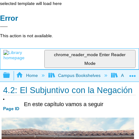
selected template will load here
Error
This action is not available.
chrome_reader_mode
Enter Reader
Mode
Expand/collapse global hierarchy
Home
Campus Bookshelves
Aurora Un
4.2: El Subjuntivo con la Negación
En este capítulo vamos a seguir
Page ID