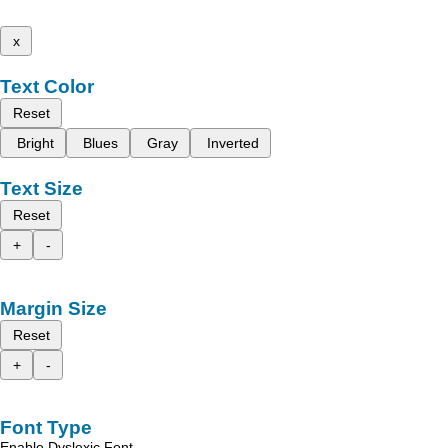
x
Text Color
Reset
Bright
Blues
Gray
Inverted
Text Size
Reset
+
-
Margin Size
Reset
+
-
Font Type
Enable Dyslexic Font