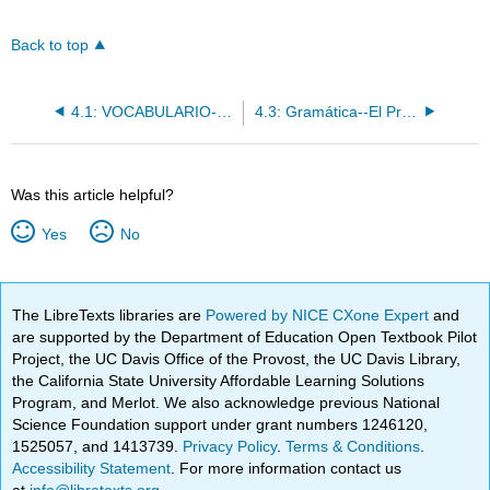
Back to top
4.1: VOCABULARIO--Los Deportes y Pasatiempos
4.3: Gramática--El Presente del Subjuntivo con Ojalá
Was this article helpful?
Yes
No
The LibreTexts libraries are
Powered by NICE CXone Expert
and
are supported by the Department of Education Open Textbook Pilot
Project, the UC Davis Office of the Provost, the UC Davis Library,
the California State University Affordable Learning Solutions
Program, and Merlot. We also acknowledge previous National
Science Foundation support under grant numbers 1246120,
1525057, and 1413739.
Privacy Policy
.
Terms & Conditions
.
Accessibility Statement
. For more information contact us
at
info@libretexts.org
.