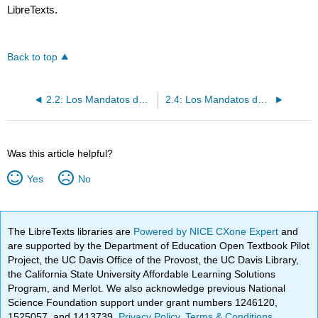
LibreTexts.
Back to top
2.2: Los Mandatos de Tú
2.4: Los Mandatos de Nosotros
Was this article helpful?
Yes
No
The LibreTexts libraries are
Powered by NICE CXone Expert
and
are supported by the Department of Education Open Textbook Pilot
Project, the UC Davis Office of the Provost, the UC Davis Library,
the California State University Affordable Learning Solutions
Program, and Merlot. We also acknowledge previous National
Science Foundation support under grant numbers 1246120,
1525057, and 1413739.
Privacy Policy
.
Terms & Conditions
.