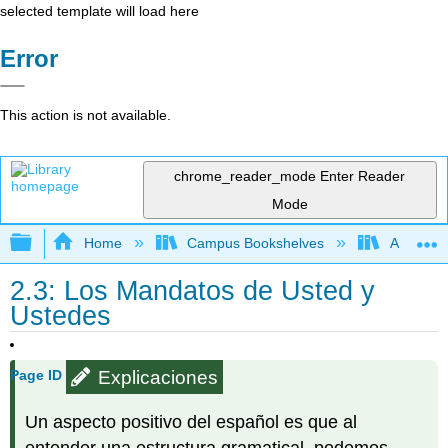
selected template will load here
Error
This action is not available.
chrome_reader_mode
Enter Reader
Mode
Expand/collapse global hierarchy
Home
Campus Bookshelves
Aurora Un
2.3: Los Mandatos de Usted y
Ustedes
Explicaciones
Page ID
Un aspecto positivo del español es que al