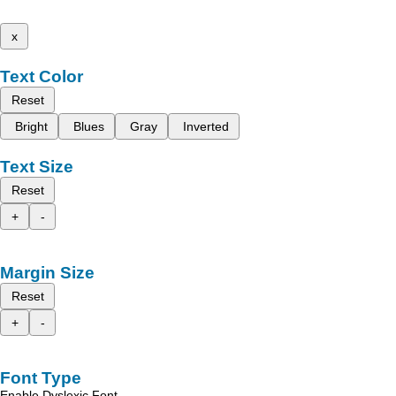
x
Text Color
Reset
Bright
Blues
Gray
Inverted
Text Size
Reset
+
-
Margin Size
Reset
+
-
Font Type
Enable Dyslexic Font