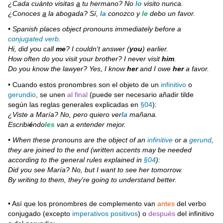
¿Cada cuánto visitas
a
tu hermano? No
lo
visito nunca.
¿Conoces
a
la abogada? Sí,
la
conozco y
le
debo un favor.
• Spanish places object pronouns immediately before a
conjugated verb
.
Hi, did you call
me
? I couldn't answer (
you
) earlier.
How often do you visit your brother? I never visit
him
.
Do you know the lawyer? Yes, I know
her
and I owe
her
a favor.
• Cuando estos pronombres son el objeto de un
infinitivo
o
gerundio
, se unen
al final
(puede ser necesario añadir tilde
según las reglas generales explicadas en
§04
):
¿Viste a María? No, pero quiero ver
la
mañana.
Escribi
é
ndo
les
van a entender mejor.
• When these pronouns are the object of an
infinitive
or a
gerund
,
they are joined to the end (written accents may be needed
according to the general rules explained in
§04
):
Did you see María? No, but I want to see her tomorrow.
By writing to them, they're going to understand better.
• Así que los pronombres de complemento van
antes
del verbo
conjugado (excepto
imperativos positivos
) o
después
del infinitivo