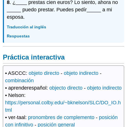
8
. ¿____ prestas cien euros? Lo siento, ahora no
_____ puedo prestar. Puedes pedír_____ a mi
esposa.
Traducción al inglés
Respuestas
Práctica interactiva
• ASCCC:
objeto directo
-
objeto indirecto
-
combinación
• aprenderespañol:
objecto directo
-
objeto indirecto
• Nelson:
https://personal.colby.edu/~bknelson/SLC/DO_IO.h
tml
• ver-taal:
pronombres de complemento
-
posición
con infinitivo
-
posición general