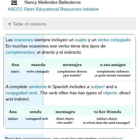
Nancy Meléndez-Ballesteros
ASCCC Open Educational Resources Initiative
Table of contents
Práctica
Las
oraciones
siempre incluyen un
sujeto
y un
verbo conjugado
.
Práctica
En muchas ocasiones ese verbo tiene dos tipos de
interactiva
complementos
: el directo y el indirecto.
A complete
sentence
in Spanish includes a
subject
and a
conjugated verb
. The verb often has two types of
objects
: direct
and indirect.
Para los
complementos
, se usan los siguientes
pronombres
: