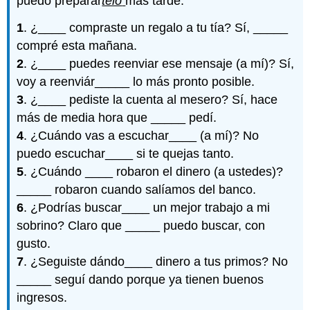
puedo preparár
telo
más tarde.
1
. ¿____ compraste un regalo a tu tía? Sí, _____
compré esta mañana.
2
. ¿____ puedes reenviar ese mensaje (a mí)? Sí,
voy a reenviár_____ lo más pronto posible.
3
. ¿____ pediste la cuenta al mesero? Sí, hace
más de media hora que _____ pedí.
4
. ¿Cuándo vas a escuchar____ (a mí)? No
puedo escuchar____ si te quejas tanto.
5
. ¿Cuándo ____ robaron el dinero (a ustedes)?
_____ robaron cuando salíamos del banco.
6
. ¿Podrías buscar____ un mejor trabajo a mi
sobrino? Claro que _____ puedo buscar, con
gusto.
7
. ¿Seguiste dándo____ dinero a tus primos? No
_____ seguí dando porque ya tienen buenos
ingresos.