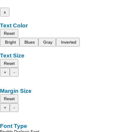
x
Text Color
Reset
Bright
Blues
Gray
Inverted
Text Size
Reset
+
-
Margin Size
Reset
+
-
Font Type
Enable Dyslexic Font