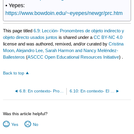
• Yepes:
https://www.bowdoin.edu/~eyepes/newgr/prc.htm
This page titled
6.9: Lección- Pronombres de objeto indirecto y
objeto directo usados juntos
is shared under a
CC BY-NC 4.0
license and was authored, remixed, and/or curated by
Cristina
Moon, Alejandro Lee, Sarah Harmon and Nancy Meléndez-
Ballesteros
(
ASCCC Open Educational Resources Initiative
) .
Back to top
6.8: En contexto- Pronombres de objeto indirecto y objeto directo usados juntos
6.10: En contexto- El pretérito
Was this article helpful?
Yes
No