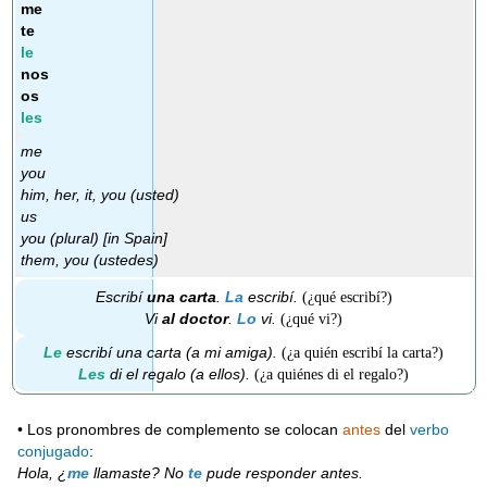
me
te
le
nos
os
les
me
you
him, her, it, you (usted)
us
you (plural) [in Spain]
them, you (ustedes)
Escribí
una carta
.
La
escribí.
(¿qué escribí?)
Vi
al doctor
.
Lo
vi.
(¿qué vi?)
Le
escribí una carta (a mi amiga).
(¿a quién escribí la carta?)
Les
di el regalo (a ellos).
(¿a quiénes di el regalo?)
• Los pronombres de complemento se colocan
antes
del
verbo
conjugado
:
Hola, ¿
me
llamaste? No
te
pude responder antes.