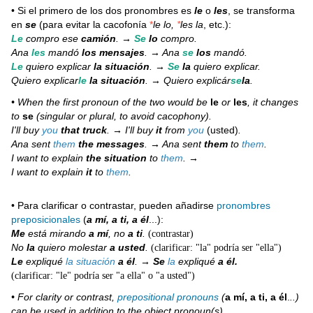
• Si el primero de los dos pronombres es
le
o
les
, se transforma
en
se
(para evitar la cacofonía
*
le lo,
*
les la
, etc.):
Le
compro ese
camión
. →
Se
lo
compro.
Ana
les
mandó
los mensajes
. → Ana
se
los
mandó.
Le
quiero explicar
la situación
. →
Se
la
quiero explicar.
Quiero explicar
le
la situación
. → Quiero explicár
se
la
.
• When the first pronoun of the two would be
le
or
les
, it changes
to
se
(singular or plural, to avoid cacophony).
I'll buy
you
that truck
. → I'll buy
it
from
you
(usted)
.
Ana sent
them
the messages
. → Ana sent
them
to
them
.
I want to explain
the situation
to
them
. →
I want to explain
it
to
them
.
• Para clarificar o contrastar, pueden añadirse
pronombres
preposicionales
(
a mí, a ti, a él
...):
Me
está mirando
a mí
, no
a ti
.
(contrastar)
No
la
quiero molestar
a usted
.
(clarificar: "la" podría ser "ella")
Le
expliqué
la situación
a él
.
→
Se
la
expliqué
a él.
(clarificar: "le" podría ser "a ella" o "a usted")
• For clarity or contrast,
prepositional pronouns
(
a mí, a ti, a él
.
..)
can be used in addition to the object pronoun(s).