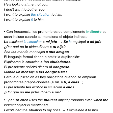
He's looking at
me
, not
you
.
I don't want to bother
you
.
I want to explain
the situation
to
him
.
I want to explain
it
to
him
.
• Con frecuencia, los pronombres de complemento
indirecto
se
usan incluso cuando se menciona el objeto indirecto:
Le
expliqué
la situación
a mi jefe
. →
Se
la
expliqué
a mi jefe
.
¿Por qué no
le
pides dinero
a tu hija
?
Ana
les
manda mensajes
a sus amigos
.
El lenguaje formal tiende a omitir la duplicación:
Explicaron la situación
a los ciudadanos.
El presidente solicitó dinero
al congreso.
Mandó un mensaje
a los congresistas
.
Pero la duplicación es hoy obligatoria cuando se emplean
pronombres preposicionales (
a mí, a ti, a ellas
...):
El presidente
les
explicó la situación
a ellos
.
¿Por qué no
me
pides dinero
a mí
?
• Spanish often uses the
indirect
object pronouns even when the
indirect object is mentioned.
I explained the situation to my boss. → I explained it to him.