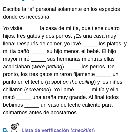
Escribe la “a” personal solamente en los espacios
donde es necesaria.
Yo visité _____ la casa de mi tía, que tiene cuatro
hijos, tres gatos y dos perros. ¡Es una casa muy
llena! Después de comer, yo lavé _____ los platos, y
mi tía bañó _____ su hijo menor, el bebé. El hijo
mayor miró _____ sus hermanas mientras ellas
acariciaban (
were petting
) _____ los perros. De
pronto, los tres gatos miraron fijamente _____ un
punto en el techo (
a spot on the ceiling
) y los niños
chillaron (
screamed
). Yo llamé _____ mi tía y ella
mató _____ una araña muy grande. Al final todos
bebimos _____ un vaso de leche caliente para
calmarnos antes de acostarnos.
B.
Lista de verificación (
checklist
)