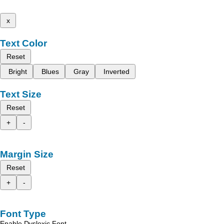
x
Text Color
Reset
Bright
Blues
Gray
Inverted
Text Size
Reset
+
-
Margin Size
Reset
+
-
Font Type
Enable Dyslexic Font