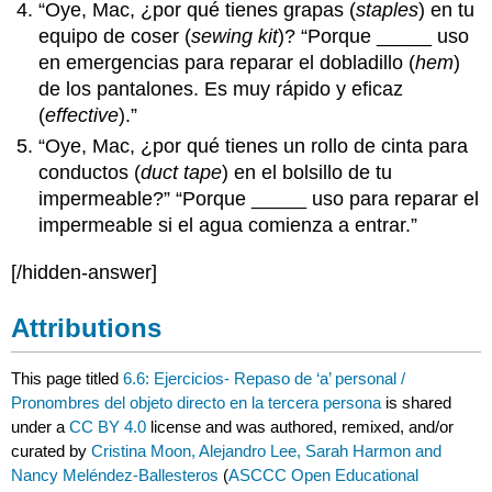
“Oye, Mac, ¿por qué tienes grapas (
staples
) en tu
equipo de coser (
sewing kit
)? “Porque _____ uso
en emergencias para reparar el dobladillo (
hem
)
de los pantalones. Es muy rápido y eficaz
(
effective
).”
“Oye, Mac, ¿por qué tienes un rollo de cinta para
conductos (
duct tape
) en el bolsillo de tu
impermeable?” “Porque _____ uso para reparar el
impermeable si el agua comienza a entrar.”
[/hidden-answer]
Attributions
This page titled
6.6: Ejercicios- Repaso de ‘a’ personal /
Pronombres del objeto directo en la tercera persona
is shared
under a
CC BY 4.0
license and was authored, remixed, and/or
curated by
Cristina Moon, Alejandro Lee, Sarah Harmon and
Nancy Meléndez-Ballesteros
(
ASCCC Open Educational