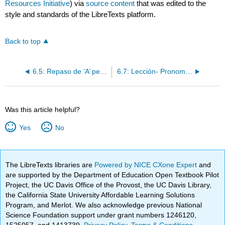
Resources Initiative
) via
source content
that was edited to the
style and standards of the LibreTexts platform.
Back to top
6.5: Repaso de ‘A’ personal / Pronombres del objeto directo en la tercera persona
6.7: Lección- Pronombres de objetos indirectos
Was this article helpful?
Yes
No
The LibreTexts libraries are
Powered by NICE CXone Expert
and
are supported by the Department of Education Open Textbook Pilot
Project, the UC Davis Office of the Provost, the UC Davis Library,
the California State University Affordable Learning Solutions
Program, and Merlot. We also acknowledge previous National
Science Foundation support under grant numbers 1246120,
1525057, and 1413739.
Privacy Policy
.
Terms & Conditions
.