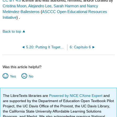
CC BY 4.0
license and was authored, remixed, and/or curated by
Cristina Moon, Alejandro Lee, Sarah Harmon and Nancy
Meléndez-Ballesteros
(
ASCCC Open Educational Resources
Initiative
) .
Back to top
5.20: Putting It Together- Mente sana en cuerpo sano
6: Capítulo 6
Was this article helpful?
Yes
No
The LibreTexts libraries are
Powered by NICE CXone Expert
and
are supported by the Department of Education Open Textbook Pilot
Project, the UC Davis Office of the Provost, the UC Davis Library,
the California State University Affordable Learning Solutions
Program, and Merlot. We also acknowledge previous National