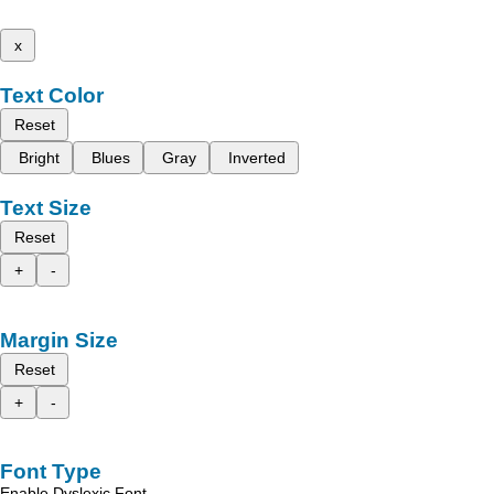
x
Text Color
Reset
Bright
Blues
Gray
Inverted
Text Size
Reset
+
-
Margin Size
Reset
+
-
Font Type
Enable Dyslexic Font