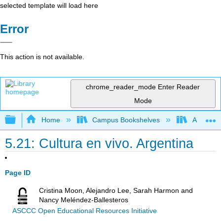
selected template will load here
Error
This action is not available.
chrome_reader_mode
Enter Reader
Mode
Expand/collapse global hierarchy
Home
Campus Bookshelves
Antelope 
5.21: Cultura en vivo. Argentina
Page ID
Cristina Moon, Alejandro Lee, Sarah Harmon and
Nancy Meléndez-Ballesteros
ASCCC Open Educational Resources Initiative