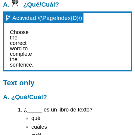
A.
¿Qué/Cuál?
Actividad \(\PageIndex{D}\)
Text only
A. ¿Qué/Cuál?
¿_____ es un libro de texto?
qué
cuáles