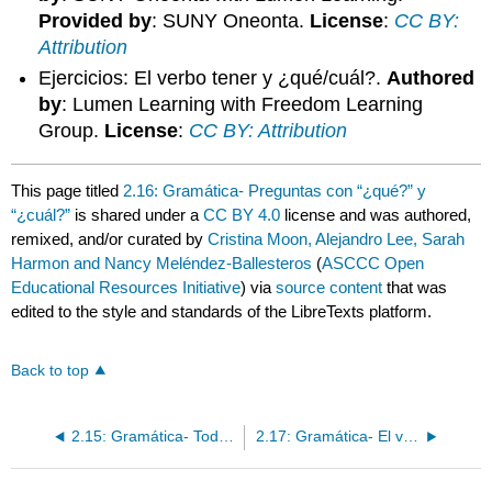
Provided by
: SUNY Oneonta.
License
:
CC BY:
Attribution
Ejercicios: El verbo tener y ¿qué/cuál?.
Authored
by
: Lumen Learning with Freedom Learning
Group.
License
:
CC BY: Attribution
This page titled
2.16: Gramática- Preguntas con “¿qué?” y
“¿cuál?”
is shared under a
CC BY 4.0
license and was authored,
remixed, and/or curated by
Cristina Moon, Alejandro Lee, Sarah
Harmon and Nancy Meléndez-Ballesteros
(
ASCCC Open
Educational Resources Initiative
) via
source content
that was
edited to the style and standards of the LibreTexts platform.
Back to top
2.15: Gramática- Todas las preguntas
2.17: Gramática- El verbo estar + preposiciones / ¿Dónde?