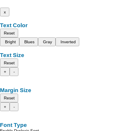
x
Text Color
Reset
Bright
Blues
Gray
Inverted
Text Size
Reset
+
-
Margin Size
Reset
+
-
Font Type
Enable Dyslexic Font