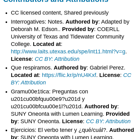
CC licensed content, Shared previously
Interrogatives: Notes.
Authored by
: Adapted by
Deborah M. Edson..
Provided by
: COERLL
University of Texas and Tidewater Community
College.
Located at
:
http://www.laits.utexas.edu/spe/int11.html?v=g
.
License
:
CC BY: Attribution
Que respiramos.
Authored by
: Gabriel Perez.
Located at
:
https://flic.kr/p/nU4Kxf
.
License
:
CC
BY: Attribution
Gramu00e1tica: Preguntas con
u201cu00bfquu00e9?u201d y
u201cu00bfcuu00e1l?u201d.
Authored by
:
SUNY Oneonta with Lumen Learning.
Provided
by
: SUNY Oneonta.
License
:
CC BY: Attribution
Ejercicios: El verbo tener y ¿qué/cuál?.
Authored
by
: SUNY Oneonta with Lumen Learning.