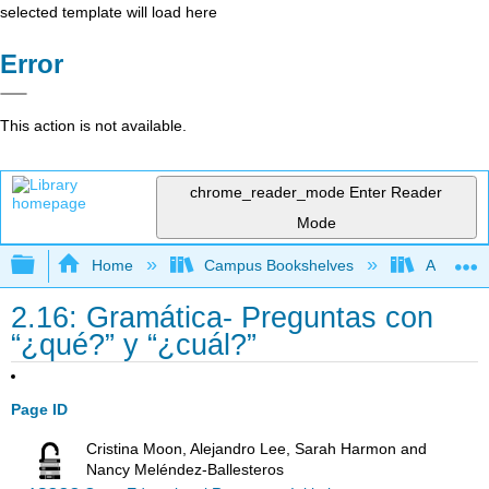
selected template will load here
Error
This action is not available.
chrome_reader_mode
Enter Reader
Mode
Expand/collapse global hierarchy
Home
Campus Bookshelves
Antelope 
2.16: Gramática- Preguntas con
“¿qué?” y “¿cuál?”
Page ID
Cristina Moon, Alejandro Lee, Sarah Harmon and
Nancy Meléndez-Ballesteros