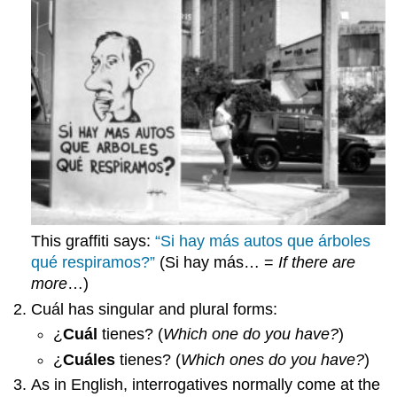
This graffiti says:
“Si hay más autos que árboles
qué respiramos?”
(Si hay más… =
If there are
more
…)
Cuál
has singular and plural forms:
¿
Cuál
tienes?
(
Which one do you have?
)
¿
Cuáles
tienes?
(
Which ones do you have?
)
As in English, interrogatives normally come at the