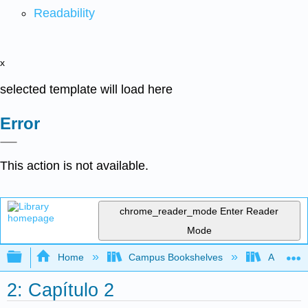
Readability
x
selected template will load here
Error
This action is not available.
chrome_reader_mode
Enter Reader
Mode
Expand/collapse global hierarchy
Home
Campus Bookshelves
Antelope 
2: Capítulo 2