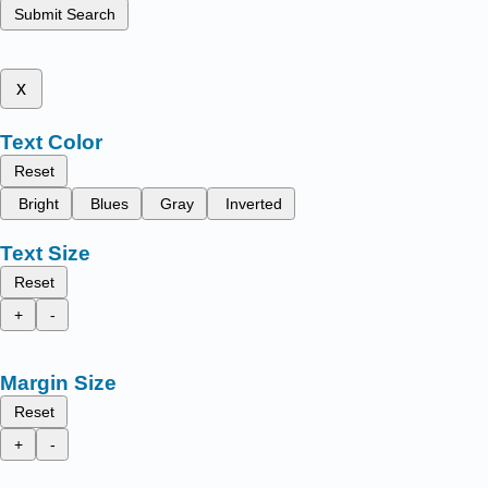
Submit Search
x
Text Color
Reset
Bright
Blues
Gray
Inverted
Text Size
Reset
+
-
Margin Size
Reset
+
-