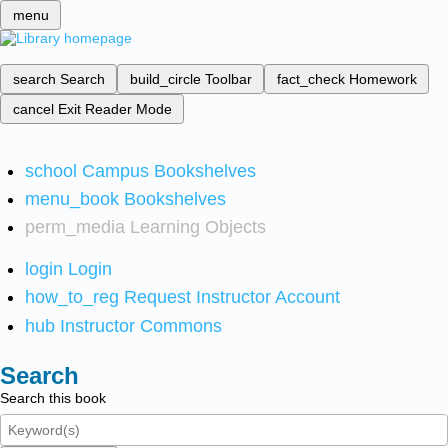
menu
search
Search
build_circle
Toolbar
fact_check
Homework
cancel
Exit Reader Mode
school
Campus Bookshelves
menu_book
Bookshelves
perm_media
Learning Objects
login
Login
how_to_reg
Request Instructor Account
hub
Instructor Commons
Search
Search this book