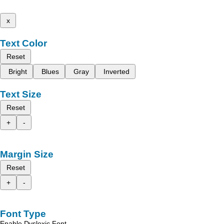
x
Text Color
Reset
Bright
Blues
Gray
Inverted
Text Size
Reset
+
-
Margin Size
Reset
+
-
Font Type
Enable Dyslexic Font