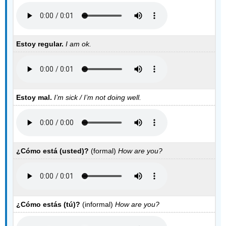
Estoy regular.
I am ok.
Estoy mal.
I’m sick / I’m not doing well.
¿
Cómo está (usted)?
(formal)
How are you?
¿
Cómo estás (tú)?
(informal)
How are you?