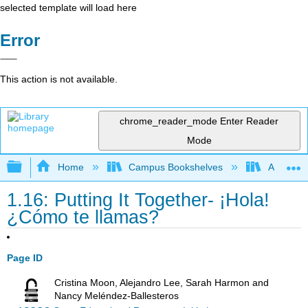
selected template will load here
Error
This action is not available.
chrome_reader_mode
Enter Reader
Mode
Expand/collapse global hierarchy
Home
Campus Bookshelves
Antelope 
1.16: Putting It Together- ¡Hola!
¿Cómo te llamas?
Page ID
Cristina Moon, Alejandro Lee, Sarah Harmon and
Nancy Meléndez-Ballesteros