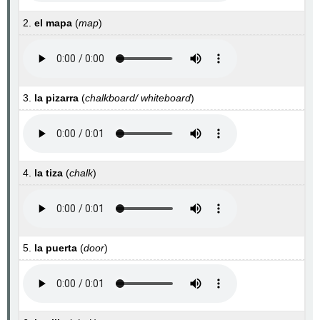
2.
el mapa
(
map
)
3.
la pizarra
(
chalkboard/ whiteboard
)
4.
la tiza
(
chalk
)
5.
la puerta
(
door
)