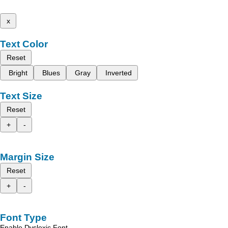
x
Text Color
Reset
Bright
Blues
Gray
Inverted
Text Size
Reset
+
-
Margin Size
Reset
+
-
Font Type
Enable Dyslexic Font