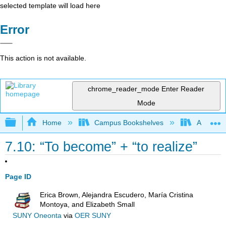
selected template will load here
Error
This action is not available.
chrome_reader_mode
Enter Reader
Mode
Expand/collapse global hierarchy
Home
Campus Bookshelves
Antelope 
7.10: “To become” + “to realize”
Page ID
Erica Brown, Alejandra Escudero, María Cristina
Montoya, and Elizabeth Small
SUNY Oneonta
via
OER SUNY