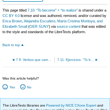
This page titled
7.10: “To become” + “to realize”
is shared under a
CC BY 4.0
license and was authored, remixed, and/or curated by
Erica Brown, Alejandra Escudero, María Cristina Montoya, and
Elizabeth Small
(
OER SUNY
) via
source content
that was edited
to the style and standards of the LibreTexts platform.
Back to top
7.9: Verbos que cambian de significado en el pretérito
7.11: Ejercicios- “To become” + “to realize”
Was this article helpful?
Yes
No
The LibreTexts libraries are
Powered by NICE CXone Expert
and