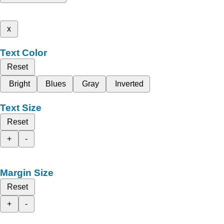
x
Text Color
Reset
Bright
Blues
Gray
Inverted
Text Size
Reset
+
-
Margin Size
Reset
+
-