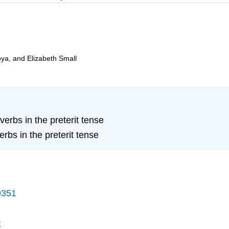
oya, and Elizabeth Small
verbs in the preterit tense
bs in the preterit tense
9351
2