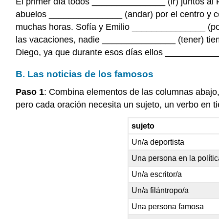
El primer día todos _______________ (ir) juntos al
abuelos _______________ (andar) por el centro y c
muchas horas. Sofía y Emilio _______________ (pode
las vacaciones, nadie _______________ (tener) tiemp
Diego, ya que durante esos días ellos ____________
B. Las noticias de los famosos
Paso 1
: Combina elementos de las columnas abajo, 
pero cada oración necesita un sujeto, un verbo en ti
sujeto
Un/a deportista
Una persona en la políti
Un/a escritor/a
Un/a filántropo/a
Una persona famosa