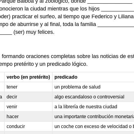
 Parque Balboa y al zoológico, donde _______________ (
onocieron la ciudad mientras que los hijos ___________
r) practicar el surfeo, al tiempo que Federico y Lilian
o de aburrirse y al final, toda la familia _____________
___ (ser) muy felices.
formando oraciones completas sobre las noticias de est
empo pretérito y un predicado lógico.
verbo (en pretérito)
predicado
tener
un problema de salud
ca
decir
algo escandaloso o controversial
venir
a la librería de nuestra ciudad
hacer
una importante contribución monetari
conducir
un coche con exceso de velocidad o b