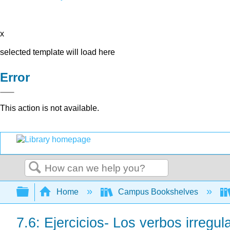
x
selected template will load here
Error
This action is not available.
Search
Expand/collapse global hierarchy
Home
Campus Bookshelves
7.6: Ejercicios- Los verbos irregula