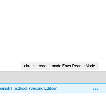
chrome_reader_mode
Enter Reader Mode
Exp
nish I Textbook (Second Edition)
7: Capítulo 7