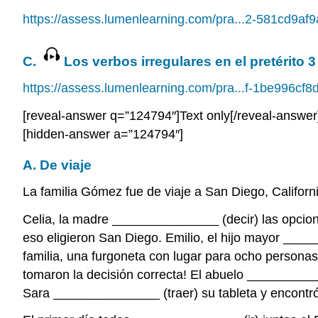
https://assess.lumenlearning.com/pra...2-581cd9af
C.
Los verbos irregulares en el pretérito 3
https://assess.lumenlearning.com/pra...f-1be996cf8
[reveal-answer q=”124794″]Text only[/reveal-answer
[hidden-answer a=”124794″]
A. De viaje
La familia Gómez fue de viaje a San Diego, Califor
Celia, la madre _______________ (decir) las opcion
eso eligieron San Diego. Emilio, el hijo mayor __
familia, una furgoneta con lugar para ocho personas.
tomaron la decisión correcta! El abuelo ___________
Sara _______________ (traer) su tableta y encontró 