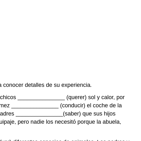
a conocer detalles de su experiencia
.
 chicos _______________ (querer) sol y calor, por
Gómez _______________ (conducir) el coche de la
los padres _______________(saber) que sus hijos
quipaje, pero nadie los necesitó porque la abuela,