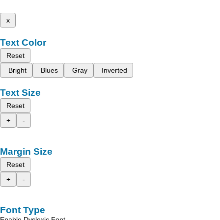
x
Text Color
Reset
Bright
Blues
Gray
Inverted
Text Size
Reset
+
-
Margin Size
Reset
+
-
Font Type
Enable Dyslexic Font