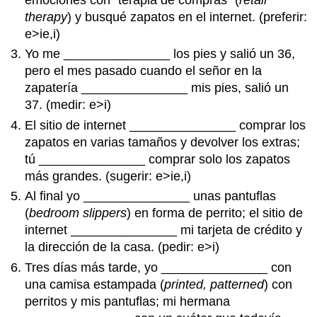
emociones con “terapia de compras” (
retail
therapy
) y busqué zapatos en el internet. (preferir:
e>ie,i)
Yo me _______________ los pies y salió un 36,
pero el mes pasado cuando el señor en la
zapatería _______________ mis pies, salió un
37. (medir: e>i)
El sitio de internet _______________ comprar los
zapatos en varias tamaños y devolver los extras;
tú _______________ comprar solo los zapatos
más grandes. (sugerir: e>ie,i)
Al final yo _______________ unas pantuflas
(
bedroom slippers
) en forma de perrito; el sitio de
internet _______________ mi tarjeta de crédito y
la dirección de la casa. (pedir: e>i)
Tres días más tarde, yo _______________ con
una camisa estampada (
printed, patterned
) con
perritos y mis pantuflas; mi hermana