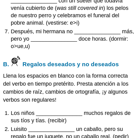
_______________ con un suéter que todavía
venía cubierto de (
was still covered in
) los pelos
de nuestro perro y celebramos el funeral del
pobre animal. (vestirse: e>i)
Después, mi hermana no _______________ más,
pero yo _______________ doce horas. (dormir:
o>ue,u)
B.
Regalos deseados y no deseados
Llena los espacios en blanco con la forma correcta
del verbo en tiempo pretérito. Presta atención a los
cambios de raíz, cambios de ortografía, ¡y algunos
verbos son regulares!
Los niños _______________ muchos regalos de
sus tíos y tías. (recibir)
Luisito _______________ un caballo, pero su
regalo fue un juguete, no un caballo real. (pedir)