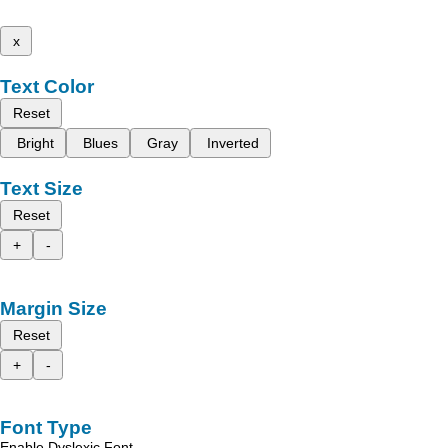
x
Text Color
Reset
Bright
Blues
Gray
Inverted
Text Size
Reset
+
-
Margin Size
Reset
+
-
Font Type
Enable Dyslexic Font