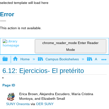
selected template will load here
Error
This action is not available.
chrome_reader_mode
Enter Reader
Mode
Expand/collapse global hierarchy
Home
Campus Bookshelves
Antelope 
6.12: Ejercicios- El pretérito
Page ID
Erica Brown, Alejandra Escudero, María Cristina
Montoya, and Elizabeth Small
SUNY Oneonta
via
OER SUNY