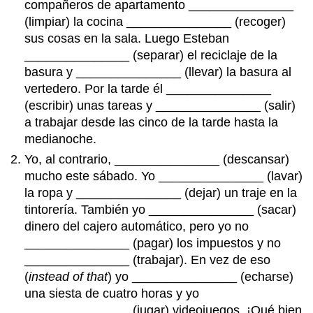
compañeros de apartamento _______________
(limpiar) la cocina _______________ (recoger)
sus cosas en la sala. Luego Esteban
_______________ (separar) el reciclaje de la
basura y _______________ (llevar) la basura al
vertedero. Por la tarde él _______________
(escribir) unas tareas y _______________ (salir)
a trabajar desde las cinco de la tarde hasta la
medianoche.
Yo, al contrario, _______________ (descansar)
mucho este sábado. Yo _______________ (lavar)
la ropa y _______________ (dejar) un traje en la
tintorería. También yo _______________ (sacar)
dinero del cajero automático, pero yo no
_______________ (pagar) los impuestos y no
_______________ (trabajar). En vez de eso
(
instead of that
) yo _______________ (echarse)
una siesta de cuatro horas y yo
_______________ (jugar) videojuegos. ¡Qué bien