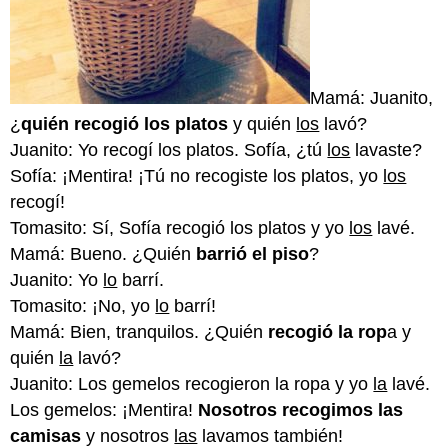
Mamá: Juanito,
¿
quién recogió los platos
y quién
los
lavó?
Juanito: Yo recogí los platos. Sofía, ¿tú
los
lavaste?
Sofía: ¡Mentira! ¡Tú no recogiste los platos, yo
los
recogí!
Tomasito: Sí, Sofía recogió los platos y yo
los
lavé.
Mamá: Bueno. ¿Quién
barrió el piso
?
Juanito: Yo
lo
barrí.
Tomasito: ¡No, yo
lo
barrí!
Mamá: Bien, tranquilos. ¿Quién
recogió la
rop
a y
quién
la
lavó?
Juanito: Los gemelos recogieron la ropa y yo
la
lavé.
Los gemelos: ¡Mentira!
Nosotros recogimos las
camisas
y nosotros
las
lavamos también!