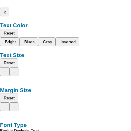
x
Text Color
Reset
Bright
Blues
Gray
Inverted
Text Size
Reset
+
-
Margin Size
Reset
+
-
Font Type
Enable Dyslexic Font