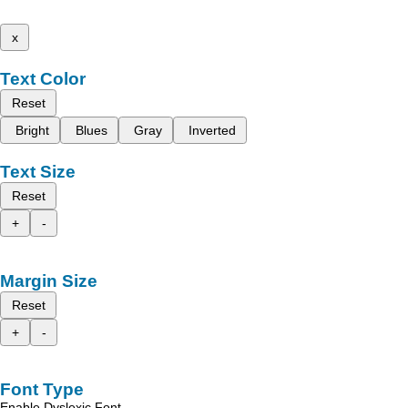
x
Text Color
Reset
Bright
Blues
Gray
Inverted
Text Size
Reset
+
-
Margin Size
Reset
+
-
Font Type
Enable Dyslexic Font