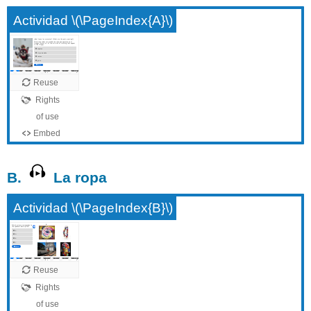
Actividad \(\PageIndex{A}\)
B.
La ropa
Actividad \(\PageIndex{B}\)