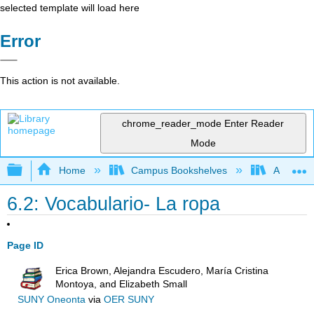
selected template will load here
Error
This action is not available.
chrome_reader_mode
Enter Reader
Mode
Expand/collapse global hierarchy
Home
Campus Bookshelves
Antelope 
6.2: Vocabulario- La ropa
Page ID
Erica Brown, Alejandra Escudero, María Cristina
Montoya, and Elizabeth Small
SUNY Oneonta
via
OER SUNY