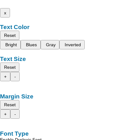
x
Text Color
Reset
Bright
Blues
Gray
Inverted
Text Size
Reset
+
-
Margin Size
Reset
+
-
Font Type
Enable Dyslexic Font