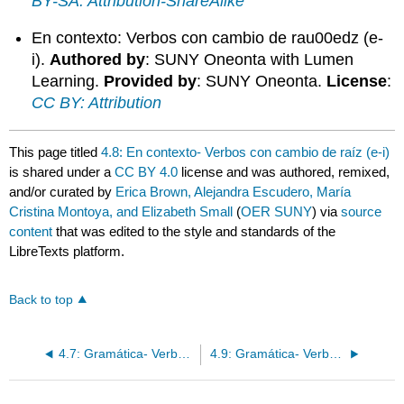
BY-SA: Attribution-ShareAlike
En contexto: Verbos con cambio de rau00edz (e-
i).
Authored by
: SUNY Oneonta with Lumen
Learning.
Provided by
: SUNY Oneonta.
License
:
CC BY: Attribution
This page titled
4.8: En contexto- Verbos con cambio de raíz (e-i)
is shared under a
CC BY 4.0
license and was authored, remixed,
and/or curated by
Erica Brown, Alejandra Escudero, María
Cristina Montoya, and Elizabeth Small
(
OER SUNY
) via
source
content
that was edited to the style and standards of the
LibreTexts platform.
Back to top
4.7: Gramática- Verbos con cambio de raíz (e-ie)
4.9: Gramática- Verbos con cambio de raíz (e-i)